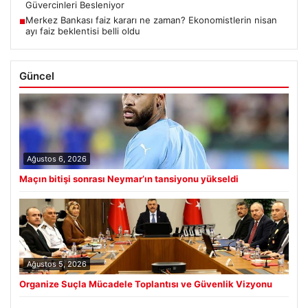
Güvercinleri Besleniyor
Merkez Bankası faiz kararı ne zaman? Ekonomistlerin nisan
■
ayı faiz beklentisi belli oldu
Güncel
Ağustos 6, 2026
Maçın bitişi sonrası Neymar’ın tansiyonu yükseldi
Ağustos 5, 2026
Organize Suçla Mücadele Toplantısı ve Güvenlik Vizyonu