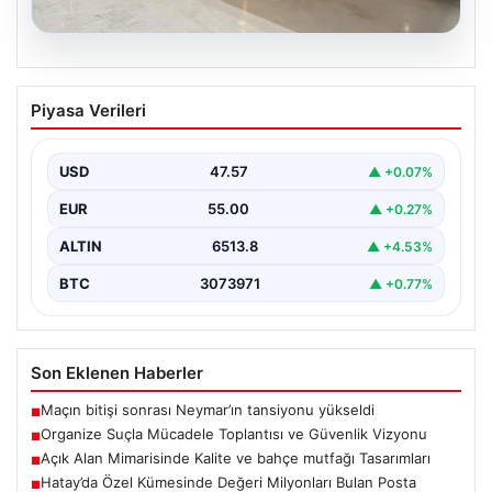
04.08.2026
Açık Alan Mimarisinde Kalite ve bahçe
Piyasa Verileri
mutfağı Tasarımları
Belli ki açık hava sosyal alanlar, evlerin en önemli
bölümlerinden biri haline gelmiştir. Doğayla…
USD
47.57
▲ +0.07%
EUR
55.00
▲ +0.27%
ALTIN
6513.8
▲ +4.53%
BTC
3073971
▲ +0.77%
Son Eklenen Haberler
Maçın bitişi sonrası Neymar’ın tansiyonu yükseldi
■
Organize Suçla Mücadele Toplantısı ve Güvenlik Vizyonu
■
Açık Alan Mimarisinde Kalite ve bahçe mutfağı Tasarımları
■
Hatay’da Özel Kümesinde Değeri Milyonları Bulan Posta
■