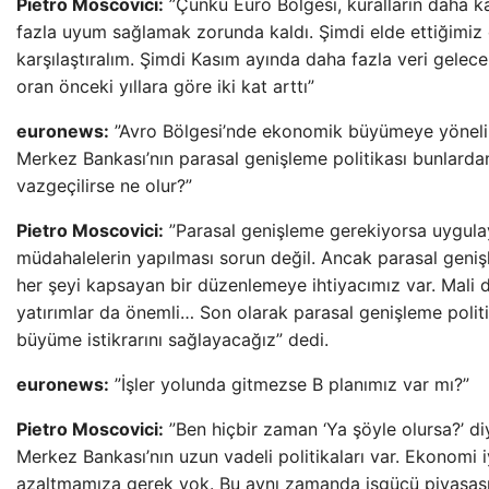
Pietro Moscovici:
”Çünkü Euro Bölgesi, kuralların daha ka
fazla uyum sağlamak zorunda kaldı. Şimdi elde ettiğimi
karşılaştıralım. Şimdi Kasım ayında daha fazla veri gelec
oran önceki yıllara göre iki kat arttı”
euronews:
”Avro Bölgesi’nde ekonomik büyümeye yönelik 
Merkez Bankası’nın parasal genişleme politikası bunlarda
vazgeçilirse ne olur?”
Pietro Moscovici:
”Parasal genişleme gerekiyorsa uygula
müdahalelerin yapılması sorun değil. Ancak parasal genişl
her şeyi kapsayan bir düzenlemeye ihtiyacımız var. Mali
yatırımlar da önemli… Son olarak parasal genişleme politi
büyüme istikrarını sağlayacağız” dedi.
euronews:
”İşler yolunda gitmezse B planımız var mı?”
Pietro Moscovici:
”Ben hiçbir zaman ‘Ya şöyle olursa?’ d
Merkez Bankası’nın uzun vadeli politikaları var. Ekonomi i
azaltmamıza gerek yok. Bu aynı zamanda işgücü piyasası v