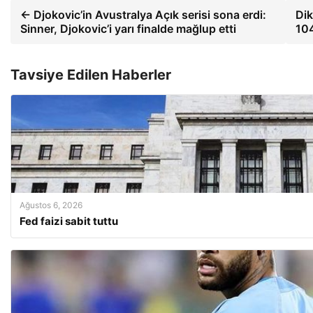
← Djokovic’in Avustralya Açık serisi sona erdi:
Dik
Sinner, Djokovic’i yarı finalde mağlup etti
104
Tavsiye Edilen Haberler
Ağustos 6, 2026
Fed faizi sabit tuttu