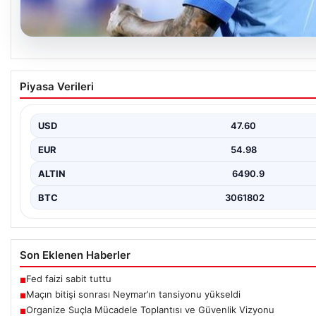
06.08.2026
Maçın bitişi sonrası Neymar’ın tansiyonu yüks
Piyasa Verileri
Karşılaşmanın bitiş düdüğünün ardından saha kenarında gergin a
ve sahadaki yüksek…
USD
47.60
EUR
54.98
ALTIN
6490.9
BTC
3061802
Son Eklenen Haberler
Fed faizi sabit tuttu
■
Maçın bitişi sonrası Neymar’ın tansiyonu yükseldi
■
Organize Suçla Mücadele Toplantısı ve Güvenlik Vizyonu
■