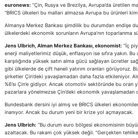
euronews:
”Çin, Rusya ve Brezilya, Avrupa’da üretilen mall
“BRICS ülkeleri bu malları almazsa Avrupa bu ürünleri ki
Almanya Merkez Bankası şimdilik bu durumdan endişe d
ülkelerdeki ekonomik sorunların Avrupa’nın toparlanma sü
Jens Ulbrich, Alman Merkez Bankası, ekonomist:
”İç pi
enerji maliyetlerimiz düşük, enflasyon ise sıfıra yakın. Bu
karşılığında yüksek satın alma gücü sağlayan ücretler sağl
gibi ülkelerde de çift haneli yatırım oranları görüyoruz. B
şirketler Çin’deki yavaşlamadan daha fazla etkileniyor. A
%6’sı Çin’e gidiyor. Ancak otomotiv sektöründe bu oran y
pazarlara yönelmezse Çin’deki ekonomik yavaşlamadan da
Bundesbank dersini iyi almış ve BRICS ülkeleri ekonomil
inanıyor. Ancak bu durum yeni bir krize yol açmayacak.
Jens Ulbrich:
”Bu durum euro bölgesi ekonomisinin büyü
azaltacak. Bu rakam çok yüksek değil. “Gerçekten tehlikeli