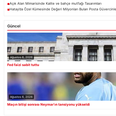
Açık Alan Mimarisinde Kalite ve bahçe mutfağı Tasarımları
■
Hatay’da Özel Kümesinde Değeri Milyonları Bulan Posta Güvercinle
■
Güncel
Ağustos 6, 2026
Fed faizi sabit tuttu
Ağustos 6, 2026
Maçın bitişi sonrası Neymar’ın tansiyonu yükseldi