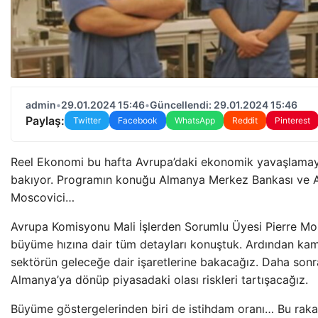
admin
•
29.01.2024 15:46
•
Güncellendi: 29.01.2024 15:46
Paylaş:
Twitter
Facebook
WhatsApp
Reddit
Pinterest
Reel Ekonomi bu hafta Avrupa’daki ekonomik yavaşlamay
bakıyor. Programın konuğu Almanya Merkez Bankası ve A
Moscovici…
Avrupa Komisyonu Mali İşlerden Sorumlu Üyesi Pierre Mo
büyüme hızına dair tüm detayları konuştuk. Ardından kam
sektörün geleceğe dair işaretlerine bakacağız. Daha son
Almanya’ya dönüp piyasadaki olası riskleri tartışacağız.
Büyüme göstergelerinden biri de istihdam oranı… Bu raka