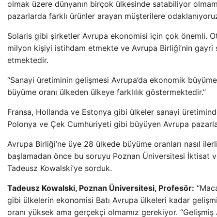
olmak üzere dünyanın birçok ülkesinde satabiliyor olmamız
pazarlarda farklı ürünler arayan müşterilere odaklanıyoruz
Solaris gibi şirketler Avrupa ekonomisi için çok önemli. 
milyon kişiyi istihdam etmekte ve Avrupa Birliği’nin gayri s
etmektedir.
“Sanayi üretiminin gelişmesi Avrupa’da ekonomik büyüme
büyüme oranı ülkeden ülkeye farklılık göstermektedir.”
Fransa, Hollanda ve Estonya gibi ülkeler sanayi üretimind
Polonya ve Çek Cumhuriyeti gibi büyüyen Avrupa pazarlar
Avrupa Birliği’ne üye 28 ülkede büyüme oranları nasıl iler
başlamadan önce bu soruyu Poznan Üniversitesi İktisat v
Tadeusz Kowalski’ye sorduk.
Tadeusz Kowalski, Poznan Üniversitesi, Profesör:
“Maca
gibi ülkelerin ekonomisi Batı Avrupa ülkeleri kadar geliş
oranı yüksek ama gerçekçi olmamız gerekiyor. “Gelişmiş Av