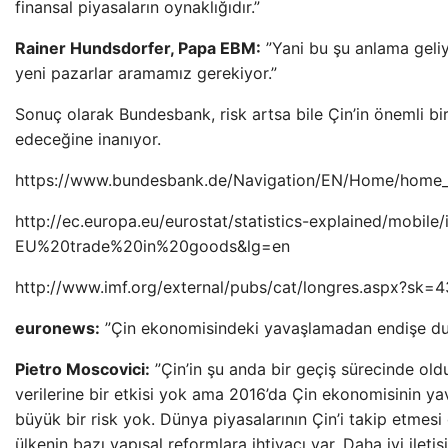
finansal piyasaların oynaklığıdır.”
Rainer Hundsdorfer, Papa EBM:
”Yani bu şu anlama geliy
yeni pazarlar aramamız gerekiyor.”
Sonuç olarak Bundesbank, risk artsa bile Çin’in önemli b
edeceğine inanıyor.
https://www.bundesbank.de/Navigation/EN/Home/home_
http://ec.europa.eu/eurostat/statistics-explained/mobile
EU%20trade%20in%20goods&lg=en
http://www.imf.org/external/pubs/cat/longres.aspx?sk=
euronews:
”Çin ekonomisindeki yavaşlamadan endişe d
Pietro Moscovici:
”Çin’in şu anda bir geçiş sürecinde 
verilerine bir etkisi yok ama 2016’da Çin ekonomisinin 
büyük bir risk yok. Dünya piyasalarının Çin’i takip etmes
ülkenin bazı yapısal reformlara ihtiyacı var. Daha iyi ilet