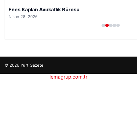
Enes Kaplan Avukatlık Bürosu
Nisan 28, 2026
© 2026 Yurt Gazete
lemagrup.com.tr
cio