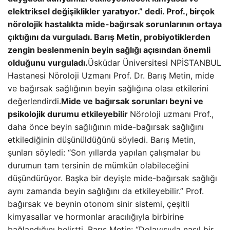
elektriksel değişiklikler yaratıyor.” dedi. Prof., birçok
nörolojik hastalıkta mide-bağırsak sorunlarının ortaya
çıktığını da vurguladı. Barış Metin, probiyotiklerden
zengin beslenmenin beyin sağlığı açısından önemli
olduğunu vurguladı.
Üsküdar Üniversitesi NPİSTANBUL
Hastanesi Nöroloji Uzmanı Prof. Dr. Barış Metin, mide
ve bağırsak sağlığının beyin sağlığına olası etkilerini
değerlendirdi.
Mide ve bağırsak sorunları beyni ve
psikolojik durumu etkileyebilir
Nöroloji uzmanı Prof.,
daha önce beyin sağlığının mide-bağırsak sağlığını
etkilediğinin düşünüldüğünü söyledi. Barış Metin,
şunları söyledi: “Son yıllarda yapılan çalışmalar bu
durumun tam tersinin de mümkün olabileceğini
düşündürüyor. Başka bir deyişle mide-bağırsak sağlığı
aynı zamanda beyin sağlığını da etkileyebilir.” Prof.
bağırsak ve beynin otonom sinir sistemi, çeşitli
kimyasallar ve hormonlar aracılığıyla birbirine
bağlandığını belirtti. Barış Metin: “Dolayısıyla nasıl bir