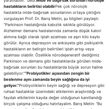
yaratılabilir.” dedi.
Mide ve bağırsak sorunları nörolojik
hastalıkların belirtisi olabilir
Pek çok nörolojik
hastalıkta mide-bağırsak sorunlarının ortaya çıktığını
vurgulayan Prof. Dr. Barış Metin, şu bilgileri paylaştı:
“Parkinson hastalığında kabızlık sıklıkla görülüyor.
Alzheimer demans hastalarında zamanla düşük kalori
alımına bağlı olarak iştah azalması ve aşırı kilo kaybı
görülür. Ayrıca depresyon ve anksiyete gibi psikiyatrik
hastalıkların en belirgin belirtileri iştah artışı veya
azalması olabilir. Özellikle nörodejeneratif dediğimiz
Parkinson ve demans gibi hastalıklarda görülen mide-
bağırsak sorunları bu hastalıklarda büyük sorun haline
gelebiliyor.”
“Probiyotikler açısından zengin bir
beslenme aynı zamanda beyin sağlığına da iyi
geliyor.”
Probiyotiklerin beyin sağlığı ve depresyon gibi
ruhsal hastalıklar üzerindeki etkilerinin araştırıldığı ve
faydalı etkilerinin kayda değer olduğunun kanıtlandığı
birçok çalışma olduğunu hatırlayalım. Barış Metin: “Bu