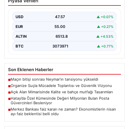
Piyasa Verileri
Güvenlik Vizyonu
İçişleri Bakanlığı, organize suçlar ve kaçakçılıkla
mücadele alanında yeni bir dönemi başlatmak amacıyla
USD
47.57
▲ +0.07%
önemli…
EUR
55.00
▲ +0.27%
ALTIN
6513.8
▲ +4.53%
BTC
3073971
▲ +0.77%
Son Eklenen Haberler
Maçın bitişi sonrası Neymar’ın tansiyonu yükseldi
■
Organize Suçla Mücadele Toplantısı ve Güvenlik Vizyonu
■
Açık Alan Mimarisinde Kalite ve bahçe mutfağı Tasarımları
■
Hatay’da Özel Kümesinde Değeri Milyonları Bulan Posta
■
Güvercinleri Besleniyor
Merkez Bankası faiz kararı ne zaman? Ekonomistlerin nisan
■
ayı faiz beklentisi belli oldu