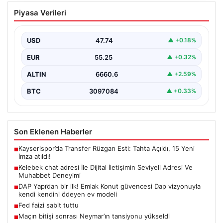
Kelebek chat adresi İle Dijital İletişimin
Piyasa Verileri
Seviyeli Adresi Ve Muhabbet Deneyimi
Sanal dünyasında insanların güvenli bir şekilde irtibat
kurması ciddi bir hassasiyet barındırmaktadır. Güncel
USD
47.74
▲ +0.18%
olarak…
EUR
55.25
▲ +0.32%
ALTIN
6660.6
▲ +2.59%
BTC
3097084
▲ +0.33%
Son Eklenen Haberler
Kayserispor’da Transfer Rüzgarı Esti: Tahta Açıldı, 15 Yeni
■
İmza atıldı!
Kelebek chat adresi İle Dijital İletişimin Seviyeli Adresi Ve
■
Muhabbet Deneyimi
DAP Yapı’dan bir ilk! Emlak Konut güvencesi Dap vizyonuyla
■
kendi kendini ödeyen ev modeli
Fed faizi sabit tuttu
■
Maçın bitişi sonrası Neymar’ın tansiyonu yükseldi
■