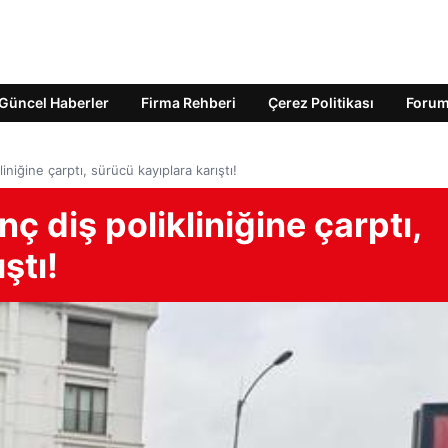
Güncel Haberler
Firma Rehberi
Çerez Politikası
Foru
niğine çarptı, sürücü kayıplara karıştı!
 diş polikliniğine çarptı,
ştı!