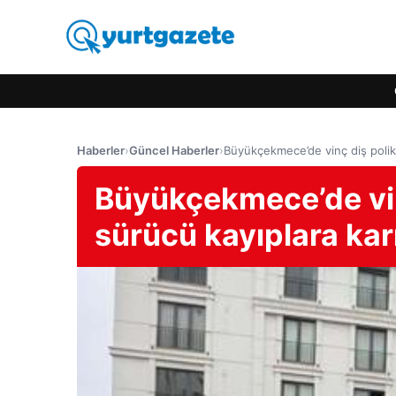
Haberler
›
Güncel Haberler
›
Büyükçekmece’de vinç diş polikli
Büyükçekmece’de vinç
sürücü kayıplara karı