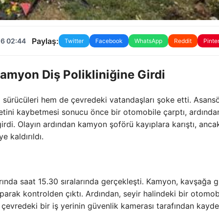
Paylaş:
26 02:44
Twitter
Facebook
WhatsApp
Reddit
Pinte
myon Diş Polikliniğine Girdi
ürücüleri hem de çevredeki vatandaşları şoke etti. Asansö
tini kaybetmesi sonucu önce bir otomobile çarptı, ardında
e girdi. Olayın ardından kamyon şoförü kayıplara karıştı, anca
 kaldırıldı.
ında saat 15.30 sıralarında gerçekleşti. Kamyon, kavşağa gi
rparak kontrolden çıktı. Ardından, seyir halindeki bir otomob
ı, çevredeki bir iş yerinin güvenlik kamerası tarafından kayded