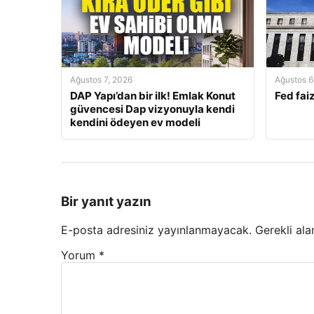
Ağustos 7, 2026
Ağustos 6
DAP Yapı’dan bir ilk! Emlak Konut
Fed faiz
güvencesi Dap vizyonuyla kendi
kendini ödeyen ev modeli
Bir yanıt yazın
E-posta adresiniz yayınlanmayacak.
Gerekli ala
Yorum
*