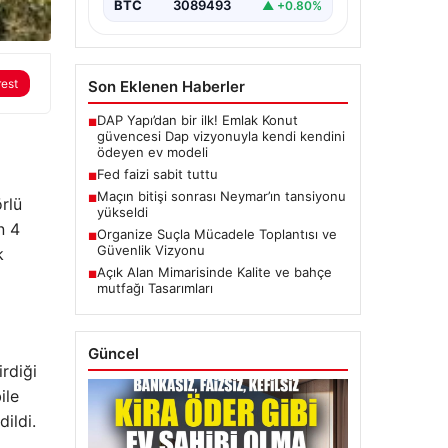
BTC
3089493
▲ +0.80%
rest
Son Eklenen Haberler
DAP Yapı’dan bir ilk! Emlak Konut
■
güvencesi Dap vizyonuyla kendi kendini
ödeyen ev modeli
Fed faizi sabit tuttu
■
Maçın bitişi sonrası Neymar’ın tansiyonu
■
rlü
yükseldi
n 4
Organize Suçla Mücadele Toplantısı ve
■
Güvenlik Vizyonu
k
Açık Alan Mimarisinde Kalite ve bahçe
■
mutfağı Tasarımları
Güncel
rdiği
ile
ildi.