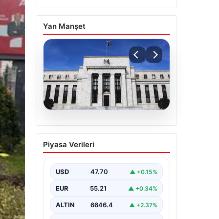
Yan Manşet
06.08.2026
Fed faizi sabit tuttu
Piyasa Verileri
USD
47.70
▲ +0.15%
EUR
55.21
▲ +0.34%
ALTIN
6646.4
▲ +2.37%