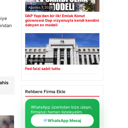
Ağustos 7, 2026
DAP Yapı’dan bir ilk! Emlak Konut
aiye
güvencesi Dap vizyonuyla kendi kendini
dından
ödeyen ev modeli
Ağustos 6, 2026
Fed faizi sabit tuttu
ahis
Rehbere Firma Ekle
WhatsApp üzerinden bize ulaşın,
firmanızı hemen listeleyelim.
WhatsApp Mesaj