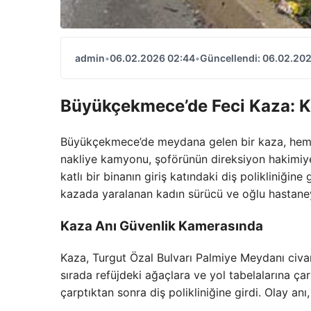
admin
•
06.02.2026 02:44
•
Güncellendi: 06.02.20
Büyükçekmece’de Feci Kaza: Ka
Büyükçekmece’de meydana gelen bir kaza, hem s
nakliye kamyonu, şoförünün direksiyon hakimiye
katlı bir binanın giriş katındaki diş polikliniğin
kazada yaralanan kadın sürücü ve oğlu hastaneye
Kaza Anı Güvenlik Kamerasında
Kaza, Turgut Özal Bulvarı Palmiye Meydanı civar
sırada refüjdeki ağaçlara ve yol tabelalarına ça
çarptıktan sonra diş polikliniğine girdi. Olay an