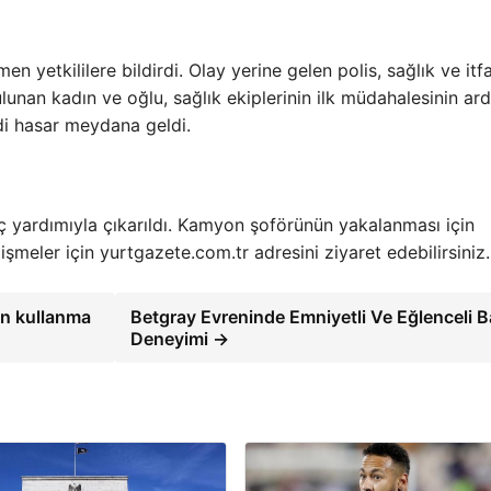
 yetkililere bildirdi. Olay yerine gelen polis, sağlık ve itf
ulunan kadın ve oğlu, sağlık ekiplerinin ilk müdahalesinin ar
ddi hasar meydana geldi.
nç yardımıyla çıkarıldı. Kamyon şoförünün yakalanması için
şmeler için yurtgazete.com.tr adresini ziyaret edebilirsiniz.
fon kullanma
Betgray Evreninde Emniyetli Ve Eğlenceli B
Deneyimi →