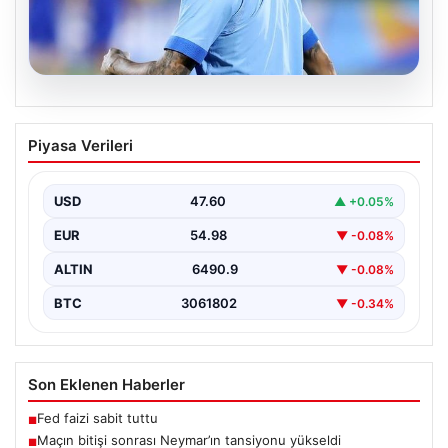
06.08.2026
Maçın bitişi sonrası Neymar’ın
Piyasa Verileri
tansiyonu yükseldi
Karşılaşmanın bitiş düdüğünün ardından saha kenarında
gergin anlar yaşandı. Tribünlerin coşkusu ve sahadaki
USD
47.60
▲ +0.05%
yüksek…
EUR
54.98
▼ -0.08%
ALTIN
6490.9
▼ -0.08%
BTC
3061802
▼ -0.34%
Son Eklenen Haberler
Fed faizi sabit tuttu
■
Maçın bitişi sonrası Neymar’ın tansiyonu yükseldi
■