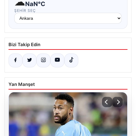
☁
NaN°C
ŞEHIR SEÇ
Bizi Takip Edin
Yan Manşet