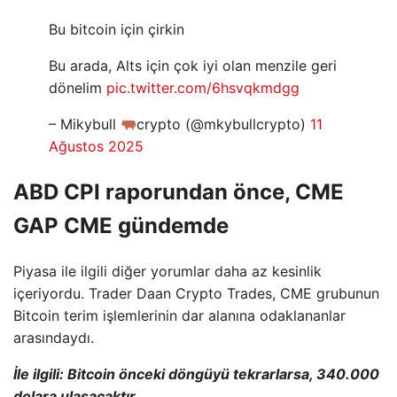
Bu bitcoin için çirkin
Bu arada, Alts için çok iyi olan menzile geri
dönelim
pic.twitter.com/6hsvqkmdgg
– Mikybull
crypto (@mkybullcrypto)
11
Ağustos 2025
ABD CPI raporundan önce, CME
GAP CME gündemde
Piyasa ile ilgili diğer yorumlar daha az kesinlik
içeriyordu. Trader Daan Crypto Trades, CME grubunun
Bitcoin terim işlemlerinin dar alanına odaklananlar
arasındaydı.
İle ilgili:
Bitcoin önceki döngüyü tekrarlarsa, 340.000
dolara ulaşacaktır.