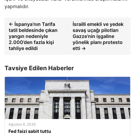
yapmalıdır.
← İspanya’nın Tarifa
İsrailli emekli ve yedek
tatil beldesinde çıkan
savaş uçağı pilotları
yangın nedeniyle
Gazze’nin işgaline
2.000’den fazla kişi
yönelik planı protesto
tahliye edildi
etti →
Tavsiye Edilen Haberler
Ağustos 6, 2026
Fed faizi sabit tuttu