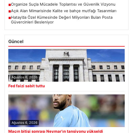
Organize Suçla Mücadele Toplantısı ve Güvenlik Vizyonu
■
Açık Alan Mimarisinde Kalite ve bahçe mutfağı Tasarımları
■
Hatay’da Özel Kümesinde Değeri Milyonları Bulan Posta
■
Güvercinleri Besleniyor
Güncel
Ağustos 6, 2026
Fed faizi sabit tuttu
Ağustos 6, 2026
Maçın bitişi sonrası Neymar’ın tansiyonu yükseldi