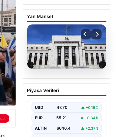
Yan Manşet
06.08.2026
Fed faizi sabit tuttu
Piyasa Verileri
USD
47.70
▲ +0.15%
EUR
55.21
▲ +0.34%
rest
ALTIN
6646.4
▲ +2.37%
ti.