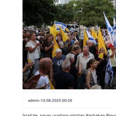
admin
•
13.08.2025 00:26
İsrail'de, savaş uçağının pilotları Başbakan Bin