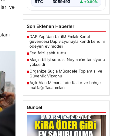
BTC
3089493
▲ +0.80%
ları ve
Son Eklenen Haberler
planı
DAP Yapı’dan bir ilk! Emlak Konut
■
güvencesi Dap vizyonuyla kendi kendini
ödeyen ev modeli
Fed faizi sabit tuttu
■
Maçın bitişi sonrası Neymar’ın tansiyonu
■
yükseldi
Organize Suçla Mücadele Toplantısı ve
■
Güvenlik Vizyonu
Açık Alan Mimarisinde Kalite ve bahçe
■
mutfağı Tasarımları
Güncel