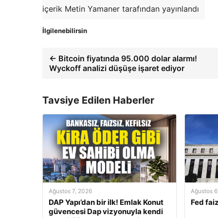
içerik Metin Yamaner tarafından yayınlandı
İlgilenebilirsin
← Bitcoin fiyatında 95.000 dolar alarmı!
Wyckoff analizi düşüşe işaret ediyor
Tavsiye Edilen Haberler
Ağustos 7, 2026
Ağustos 6
DAP Yapı’dan bir ilk! Emlak Konut
Fed faiz
güvencesi Dap vizyonuyla kendi