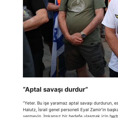
“Aptal savaşı durdur”
“Yeter. Bu işe yaramaz aptal savaşı durdurun, es
Halutz, İsrail genel personeli Eyal Zamir'in başk
vermeyin. İmkansız bir hedefe ulaşmak için herha