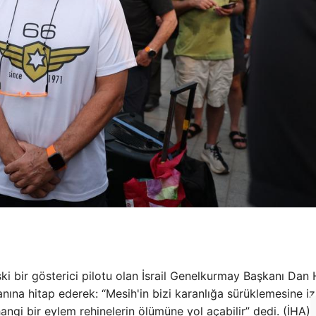
ki bir gösterici pilotu olan İsrail Genelkurmay Başkanı Dan 
anına hitap ederek: “Mesih'in bizi karanlığa sürüklemesine iz
ngi bir eylem rehinelerin ölümüne yol açabilir” dedi. (İHA)