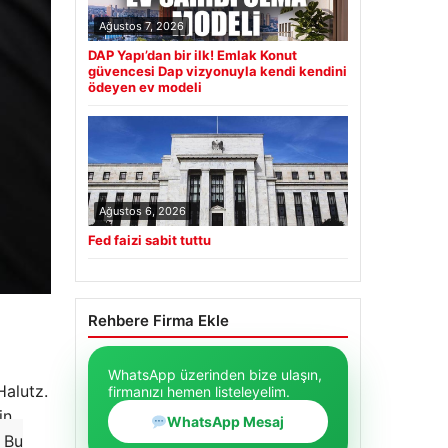
Ağustos 7, 2026
DAP Yapı’dan bir ilk! Emlak Konut
güvencesi Dap vizyonuyla kendi kendini
ödeyen ev modeli
Ağustos 6, 2026
Fed faizi sabit tuttu
Rehbere Firma Ekle
WhatsApp üzerinden bize ulaşın,
Halutz.
firmanızı hemen listeleyelim.
in
WhatsApp Mesaj
Bu