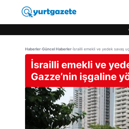
Haberler
›
Güncel Haberler
›
İsrailli emekli ve yedek savaş uç
İsrailli emekli ve yed
Gazze’nin işgaline yö