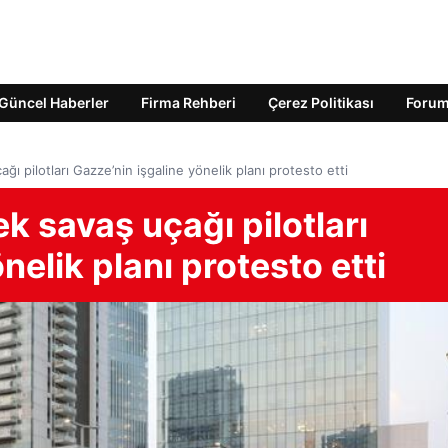
Güncel Haberler
Firma Rehberi
Çerez Politikası
Foru
ağı pilotları Gazze’nin işgaline yönelik planı protesto etti
ek savaş uçağı pilotları
nelik planı protesto etti