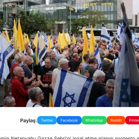
Paylaş:
Twitter
Facebook
WhatsApp
Reddit
Pinte
yamin Netanyahu Gazze Şehri'ni işgal etme planını protesto et