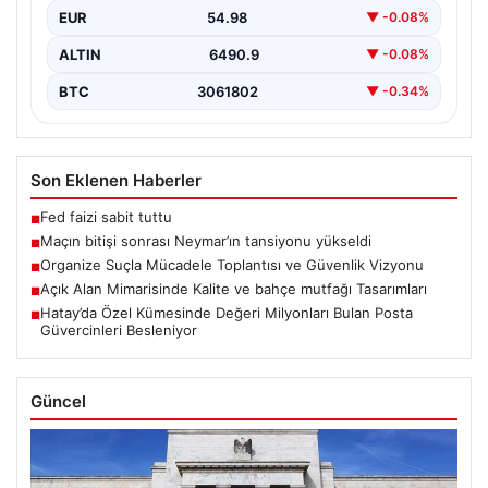
EUR
54.98
▼ -0.08%
ALTIN
6490.9
▼ -0.08%
BTC
3061802
▼ -0.34%
Son Eklenen Haberler
Fed faizi sabit tuttu
■
Maçın bitişi sonrası Neymar’ın tansiyonu yükseldi
■
Organize Suçla Mücadele Toplantısı ve Güvenlik Vizyonu
■
Açık Alan Mimarisinde Kalite ve bahçe mutfağı Tasarımları
■
Hatay’da Özel Kümesinde Değeri Milyonları Bulan Posta
■
Güvercinleri Besleniyor
Güncel