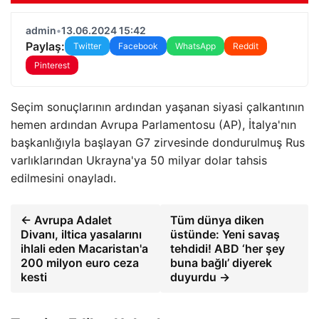
admin
•
13.06.2024 15:42
Paylaş:
Twitter
Facebook
WhatsApp
Reddit
Pinterest
Seçim sonuçlarının ardından yaşanan siyasi çalkantının
hemen ardından Avrupa Parlamentosu (AP), İtalya'nın
başkanlığıyla başlayan G7 zirvesinde dondurulmuş Rus
varlıklarından Ukrayna'ya 50 milyar dolar tahsis
edilmesini onayladı.
← Avrupa Adalet
Tüm dünya diken
Divanı, iltica yasalarını
üstünde: Yeni savaş
ihlali eden Macaristan'a
tehdidi! ABD ‘her şey
200 milyon euro ceza
buna bağlı’ diyerek
kesti
duyurdu →