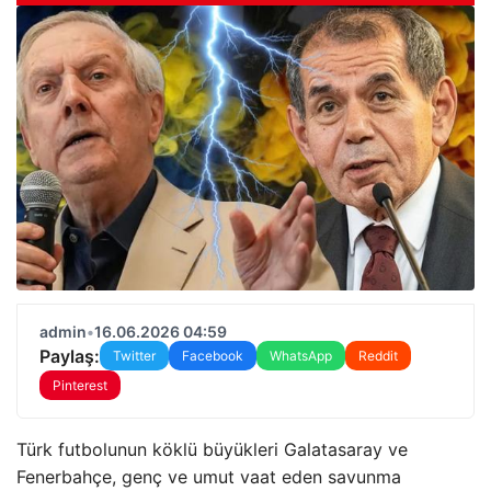
admin
•
16.06.2026 04:59
Paylaş:
Twitter
Facebook
WhatsApp
Reddit
Pinterest
Türk futbolunun köklü büyükleri Galatasaray ve
Fenerbahçe, genç ve umut vaat eden savunma