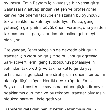
oyuncusu Emin Bayram için kıyasıya bir yarışa girişti.
Galatasaray, altyapısından yetişen ve profesyonel
kariyerinde önemli tecrübeler kazanan bu oyuncuyu
tekrar renklerine katmayı hedefliyor. Kulüp, genç
yeteneğin gelişimine büyük önem vererek, onu yeniden
takımın önemli parçalarından biri haline getirmeyi
planlıyor.
Öte yandan, Fenerbahçe’nin de devrede olduğu ve
transfer için ciddi bir girişimde bulunduğu öğrenildi.
Sarı-lacivertlilerin, genç futbolcunun potansiyelini
yakından takip ettiği ve takıma katıldığında yaş
ortalamasını gençleştirme stratejisinin önemli bir adımı
olacağı düşünülüyor. Her iki dev kulüp de, Emin
Bayram’ın transferi ile savunma hattını güçlendirmeye
odaklanmış durumda ve bu rekabet, transfer piyasasını
oldukça hareketli hale getiriyor.
Transferin detayları henüz netlik kazanmasa da, iki