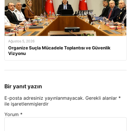
Ağustos 5, 2026
Organize Suçla Mücadele Toplantısı ve Güvenlik
Vizyonu
Bir yanıt yazın
E-posta adresiniz yayınlanmayacak.
Gerekli alanlar
*
ile işaretlenmişlerdir
Yorum
*