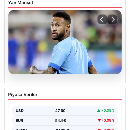
Yan Manşet
06.08.2026
Maçın bitişi sonrası Neymar’ın
Piyasa Verileri
tansiyonu yükseldi
Karşılaşmanın bitiş düdüğünün ardından saha kenarında
gergin anlar yaşandı. Tribünlerin coşkusu ve sahadaki
USD
47.60
▲ +0.05%
yüksek…
EUR
54.98
▼ -0.08%