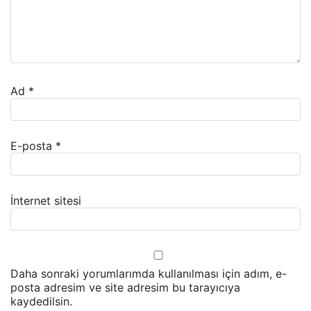
Ad
*
E-posta
*
İnternet sitesi
Daha sonraki yorumlarımda kullanılması için adım, e-
posta adresim ve site adresim bu tarayıcıya
kaydedilsin.