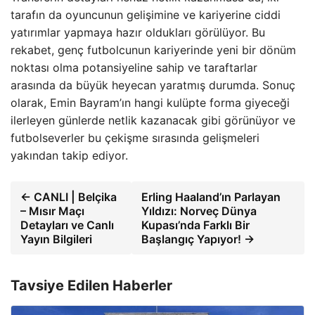
tarafın da oyuncunun gelişimine ve kariyerine ciddi
yatırımlar yapmaya hazır oldukları görülüyor. Bu
rekabet, genç futbolcunun kariyerinde yeni bir dönüm
noktası olma potansiyeline sahip ve taraftarlar
arasında da büyük heyecan yaratmış durumda. Sonuç
olarak, Emin Bayram’ın hangi kulüpte forma giyeceği
ilerleyen günlerde netlik kazanacak gibi görünüyor ve
futbolseverler bu çekişme sırasında gelişmeleri
yakından takip ediyor.
← CANLI | Belçika
Erling Haaland’ın Parlayan
– Mısır Maçı
Yıldızı: Norveç Dünya
Detayları ve Canlı
Kupası’nda Farklı Bir
Yayın Bilgileri
Başlangıç Yapıyor! →
Tavsiye Edilen Haberler