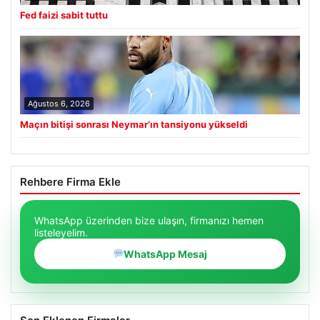
Fed faizi sabit tuttu
Ağustos 6, 2026
Maçın bitişi sonrası Neymar’ın tansiyonu yükseldi
Rehbere Firma Ekle
WhatsApp üzerinden bize ulaşın, firmanızı hemen
listeleyelim.
WhatsApp Mesaj