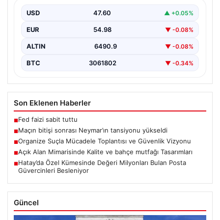
Karşılaşmanın bitiş düdüğünün ardından saha kenarında
gergin anlar yaşandı. Tribünlerin coşkusu ve sahadaki
USD
47.60
▲ +0.05%
yüksek…
EUR
54.98
▼ -0.08%
ALTIN
6490.9
▼ -0.08%
BTC
3061802
▼ -0.34%
Son Eklenen Haberler
Fed faizi sabit tuttu
■
Maçın bitişi sonrası Neymar’ın tansiyonu yükseldi
■
Organize Suçla Mücadele Toplantısı ve Güvenlik Vizyonu
■
Açık Alan Mimarisinde Kalite ve bahçe mutfağı Tasarımları
■
Hatay’da Özel Kümesinde Değeri Milyonları Bulan Posta
■
Güvercinleri Besleniyor
Güncel