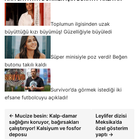
Toplumun ilgisinden uzak
büyüttüğü kızı büyümüş! Güzelliğiyle büyüledi
Süper minisiyle poz verdi! Beğen
butonu takılı kaldı
Survivor’da görmek istediği iki
efsane futbolcuyu açıkladı!
← Mucize besin: Kalp-damar
Leylifer dizisi
sağlığını koruyor, bağırsakları
Meksika’da
çalıştırıyor! Kalsiyum ve fosfor
özel gösterim
deposu
yaptı →