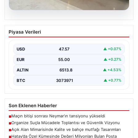
04.08.2026
Açık Alan Mimarisinde Kalite ve bahçe
Piyasa Verileri
mutfağı Tasarımları
Belli ki açık hava sosyal alanlar, evlerin en önemli
bölümlerinden biri haline gelmiştir. Doğayla…
USD
47.57
▲ +0.07%
EUR
55.00
▲ +0.27%
ALTIN
6513.8
▲ +4.53%
BTC
3073971
▲ +0.77%
Son Eklenen Haberler
Maçın bitişi sonrası Neymar’ın tansiyonu yükseldi
■
Organize Suçla Mücadele Toplantısı ve Güvenlik Vizyonu
■
Açık Alan Mimarisinde Kalite ve bahçe mutfağı Tasarımları
■
Hatay’da Özel Kümesinde Değeri Milyonları Bulan Posta
■