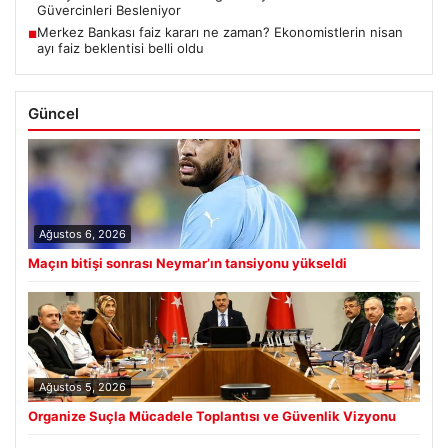
Güvercinleri Besleniyor
Merkez Bankası faiz kararı ne zaman? Ekonomistlerin nisan
■
ayı faiz beklentisi belli oldu
Güncel
Ağustos 6, 2026
Maçın bitişi sonrası Neymar’ın tansiyonu yükseldi
Ağustos 5, 2026
Organize Suçla Mücadele Toplantısı ve Güvenlik Vizyonu