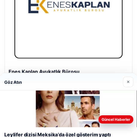
Trend Yapı Akustik
Nisan 18, 2026
×
Göz Atın
Web sitemizi nasıl kullandığınızı daha iyi anlayabilmek,
Güncel Haberler
deneyiminizi kişiselleştirmek ve geliştirmek amacıyla çerezler
© 2026 Yurt Gazete
kullanıyoruz.
Çerez Politikamız
Leylifer dizisi Meksika’da özel gösterim yaptı