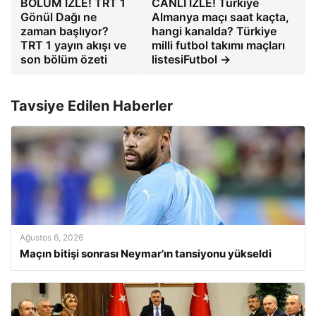
BÖLÜM İZLE! TRT 1
CANLI İZLE! Türkiye
Gönül Dağı ne
Almanya maçı saat kaçta,
zaman başlıyor?
hangi kanalda? Türkiye
TRT 1 yayın akışı ve
milli futbol takımı maçları
son bölüm özeti
listesiFutbol →
Tavsiye Edilen Haberler
Ağustos 6, 2026
Maçın bitişi sonrası Neymar’ın tansiyonu yükseldi