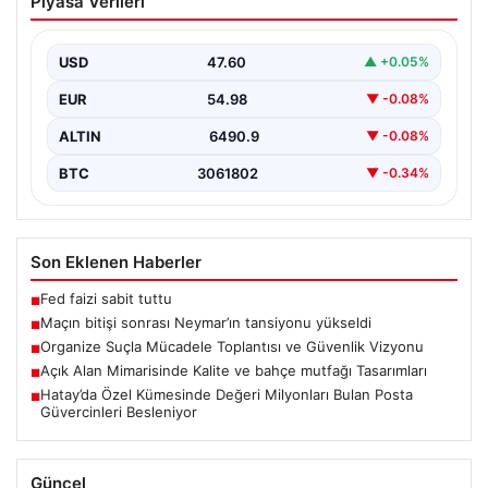
Piyasa Verileri
tansiyonu yükseldi
Karşılaşmanın bitiş düdüğünün ardından saha kenarında
gergin anlar yaşandı. Tribünlerin coşkusu ve sahadaki
USD
47.60
▲ +0.05%
yüksek…
EUR
54.98
▼ -0.08%
ALTIN
6490.9
▼ -0.08%
BTC
3061802
▼ -0.34%
Son Eklenen Haberler
Fed faizi sabit tuttu
■
Maçın bitişi sonrası Neymar’ın tansiyonu yükseldi
■
Organize Suçla Mücadele Toplantısı ve Güvenlik Vizyonu
■
Açık Alan Mimarisinde Kalite ve bahçe mutfağı Tasarımları
■
Hatay’da Özel Kümesinde Değeri Milyonları Bulan Posta
■
Güvercinleri Besleniyor
Güncel