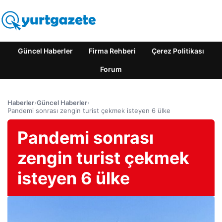
Güncel Haberler
Firma Rehberi
Çerez Politikası
Forum
Haberler
›
Güncel Haberler
›
Pandemi sonrası zengin turist çekmek isteyen 6 ülke
Pandemi sonrası
zengin turist çekmek
isteyen 6 ülke