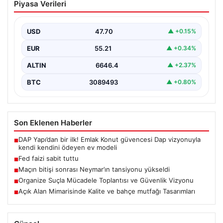
Piyasa Verileri
USD
47.70
▲ +0.15%
EUR
55.21
▲ +0.34%
ALTIN
6646.4
▲ +2.37%
BTC
3089493
▲ +0.80%
Son Eklenen Haberler
DAP Yapı’dan bir ilk! Emlak Konut güvencesi Dap vizyonuyla
■
kendi kendini ödeyen ev modeli
Fed faizi sabit tuttu
■
Maçın bitişi sonrası Neymar’ın tansiyonu yükseldi
■
Organize Suçla Mücadele Toplantısı ve Güvenlik Vizyonu
■
Açık Alan Mimarisinde Kalite ve bahçe mutfağı Tasarımları
■