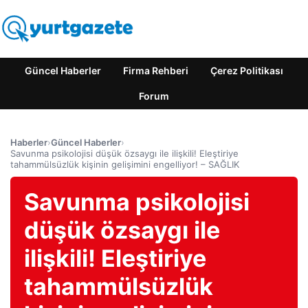
Güncel Haberler
Firma Rehberi
Çerez Politikası
Forum
Haberler
›
Güncel Haberler
›
Savunma psikolojisi düşük özsaygı ile ilişkili! Eleştiriye
tahammülsüzlük kişinin gelişimini engelliyor! – SAĞLIK
Savunma psikolojisi
düşük özsaygı ile
ilişkili! Eleştiriye
tahammülsüzlük