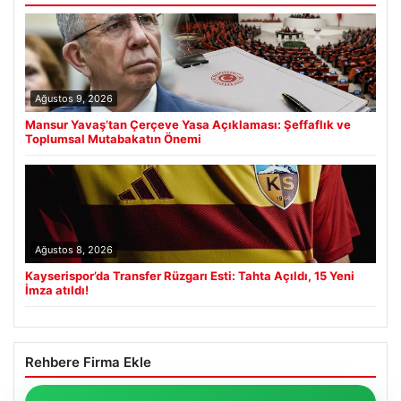
Ağustos 9, 2026
Mansur Yavaş’tan Çerçeve Yasa Açıklaması: Şeffaflık ve
Toplumsal Mutabakatın Önemi
Ağustos 8, 2026
Kayserispor’da Transfer Rüzgarı Esti: Tahta Açıldı, 15 Yeni
İmza atıldı!
Rehbere Firma Ekle