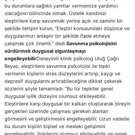
bu durumlara sağlıklı yanıtlar vermemize yardımcı
olacağının bilincinde olmak. Üstelik kendinizi
eleştirilere karşı savunmak yerine açık ve samimi bir
şekilde iletişim kurun; “Eleştiri konusundaki düşünce ve
duygularımızı anlaşılır bir şekilde ifade etmeye
çalışmak çok önemli.” dedi.
Savunma psikolojisini
sürdürmek duygusal olgunlaşmayı
engelleyebilir
Deneyimli klinik psikolog Uluğ Çağrı
Beyaz, eleştirilere savunma psikolojisi ile tepki
vermenin kişilerin stres düzeylerini artırıp, kaygı ve
depresif duygularını artırabileceğine dikkat çekerek
sözlerini şöyle tamamladı: “Bu tür tepkiler genel
duygusal iyilik düzeyini olumsuz etkileyebilir.
Eleştirilere karşı duygusal bir kalkan oluşturarak bireyin
gerçekten üzerinde çalışması gereken alanları
görmesini ve geliştirmesini engelleyebilir. Uzun vadede
bu durum kişinin kişisel ve mesleki gelişimini
engelleyebilir, ilişkilerini olumsuz etkileyebilir ve genel