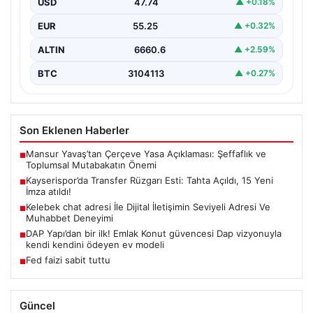
USD
47.74
▲ +0.18%
engelini…
EUR
55.25
▲ +0.32%
ALTIN
6660.6
▲ +2.59%
BTC
3104113
▲ +0.27%
Son Eklenen Haberler
Mansur Yavaş’tan Çerçeve Yasa Açıklaması: Şeffaflık ve
■
Toplumsal Mutabakatın Önemi
Kayserispor’da Transfer Rüzgarı Esti: Tahta Açıldı, 15 Yeni
■
İmza atıldı!
Kelebek chat adresi İle Dijital İletişimin Seviyeli Adresi Ve
■
Muhabbet Deneyimi
DAP Yapı’dan bir ilk! Emlak Konut güvencesi Dap vizyonuyla
■
kendi kendini ödeyen ev modeli
Fed faizi sabit tuttu
■
Güncel