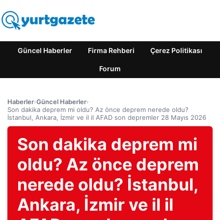
Güncel Haberler
Firma Rehberi
Çerez Politikası
Forum
Haberler
›
Güncel Haberler
›
Son dakika deprem mi oldu? Az önce deprem nerede oldu?
İstanbul, Ankara, İzmir ve il il AFAD son depremler 28 Mayıs 2026
Son dakika deprem mi
oldu? Az önce deprem
nerede oldu? İstanbul,
Ankara, İzmir ve il il