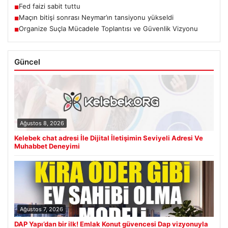
Fed faizi sabit tuttu
■
Maçın bitişi sonrası Neymar’ın tansiyonu yükseldi
■
Organize Suçla Mücadele Toplantısı ve Güvenlik Vizyonu
■
Güncel
Ağustos 8, 2026
Kelebek chat adresi İle Dijital İletişimin Seviyeli Adresi Ve
Muhabbet Deneyimi
Ağustos 7, 2026
DAP Yapı’dan bir ilk! Emlak Konut güvencesi Dap vizyonuyla