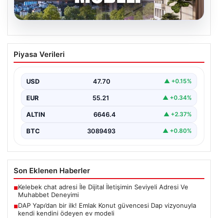
07.08.2026
DAP Yapı’dan bir ilk! Emlak Konut
Piyasa Verileri
güvencesi Dap vizyonuyla kendi
kendini ödeyen ev modeli
USD
47.70
▲ +0.15%
EUR
55.21
▲ +0.34%
ALTIN
6646.4
▲ +2.37%
BTC
3089493
▲ +0.80%
Son Eklenen Haberler
Kelebek chat adresi İle Dijital İletişimin Seviyeli Adresi Ve
■
Muhabbet Deneyimi
DAP Yapı’dan bir ilk! Emlak Konut güvencesi Dap vizyonuyla
■
kendi kendini ödeyen ev modeli