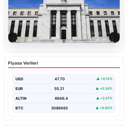
06.08.2026
Fed faizi sabit tuttu
Piyasa Verileri
USD
47.70
▲ +0.15%
EUR
55.21
▲ +0.34%
ALTIN
6646.4
▲ +2.37%
BTC
3089493
▲ +0.80%