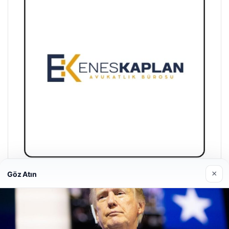
×
Göz Atın
Enes Kaplan Avukatlık Bürosu
Nisan 28, 2026