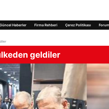
Güncel Haberler
Firma Rehberi
Çerez Politikası
Foru
diler
ülkeden geldiler