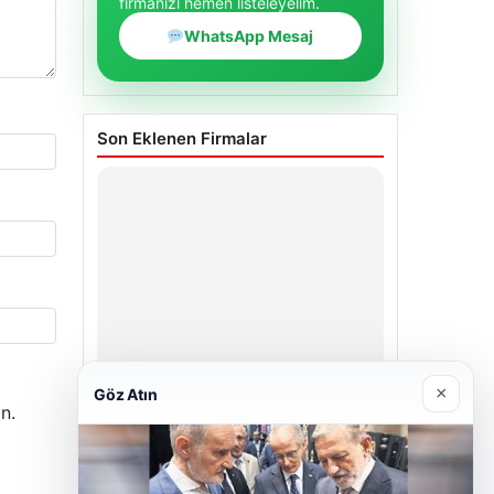
firmanızı hemen listeleyelim.
WhatsApp Mesaj
Son Eklenen Firmalar
×
Göz Atın
n.
Enes Kaplan Avukatlık Bürosu