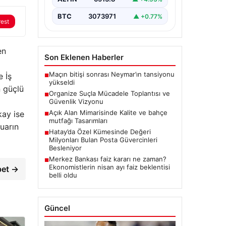
BTC
3073971
▲ +0.77%
rest
en
Son Eklenen Haberler
Maçın bitişi sonrası Neymar’ın tansiyonu
e İş
■
yükseldi
n güçlü
Organize Suçla Mücadele Toplantısı ve
■
Güvenlik Vizyonu
Açık Alan Mimarisinde Kalite ve bahçe
kay ise
■
mutfağı Tasarımları
uarın
Hatay’da Özel Kümesinde Değeri
■
Milyonları Bulan Posta Güvercinleri
Besleniyor
Merkez Bankası faiz kararı ne zaman?
■
Ekonomistlerin nisan ayı faiz beklentisi
bet →
belli oldu
Güncel