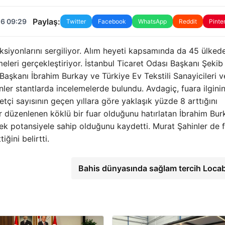
Paylaş:
26 09:29
Twitter
Facebook
WhatsApp
Reddit
Pinte
eksiyonlarını sergiliyor. Alım heyeti kapsamında da 45 ülked
meleri gerçekleştiriyor. İstanbul Ticaret Odası Başkanı Şekib
aşkanı İbrahim Burkay ve Türkiye Ev Tekstili Sanayicileri v
ler stantlarda incelemelerde bulundu. Avdagiç, fuara ilgini
etçi sayısının geçen yıllara göre yaklaşık yüzde 8 arttığını
r düzenlenen köklü bir fuar olduğunu hatırlatan İbrahim Bur
k potansiyele sahip olduğunu kaydetti. Murat Şahinler de f
ğini belirtti.
Bahis dünyasında sağlam tercih Loca