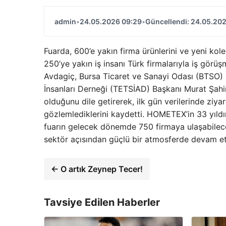
admin
•
24.05.2026 09:29
•
Güncellendi: 24.05.20
Fuarda, 600’e yakın firma ürünlerini ve yeni kol
250’ye yakın iş insanı Türk firmalarıyla iş görüş
Avdagiç, Bursa Ticaret ve Sanayi Odası (BTSO) B
İnsanları Derneği (TETSİAD) Başkanı Murat Şahin
olduğunu dile getirerek, ilk gün verilerinde ziyar
gözlemlediklerini kaydetti. HOMETEX’in 33 yıldı
fuarın gelecek dönemde 750 firmaya ulaşabilece
sektör açısından güçlü bir atmosferde devam etti
← O artık Zeynep Tecer!
Tavsiye Edilen Haberler