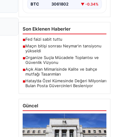
BTC
3061802
▼ -0.34%
Son Eklenen Haberler
Fed faizi sabit tuttu
■
Maçın bitişi sonrası Neymar’ın tansiyonu
■
yükseldi
Organize Suçla Mücadele Toplantısı ve
■
Güvenlik Vizyonu
Açık Alan Mimarisinde Kalite ve bahçe
■
mutfağı Tasarımları
Hatay’da Özel Kümesinde Değeri Milyonları
■
Bulan Posta Güvercinleri Besleniyor
Güncel