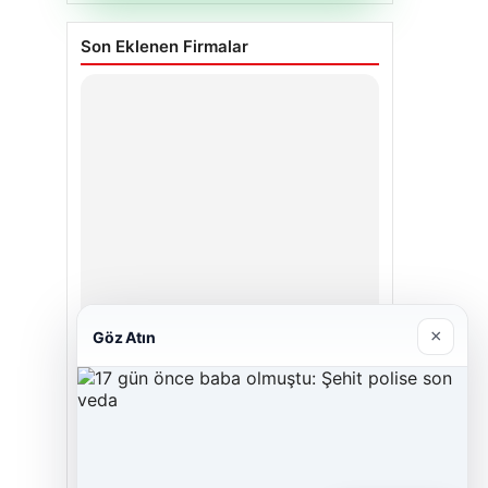
Son Eklenen Firmalar
×
Göz Atın
Enes Kaplan Avukatlık Bürosu
Nisan 28, 2026