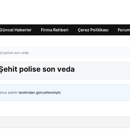
Güncel Haberler
Firma Rehberi
Çerez Politikası
Foru
it polise son veda
Şehit polise son veda
 önce
admin
tarafından güncellenmiştir.