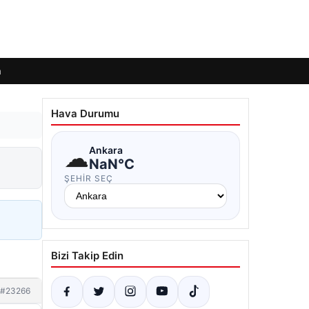
m
Hava Durumu
☁
Ankara
NaN°C
ŞEHIR SEÇ
Bizi Takip Edin
#23266