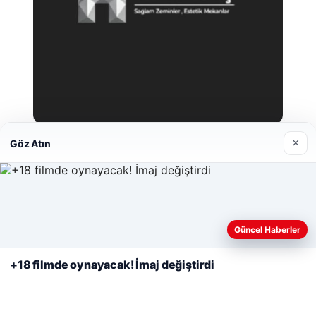
×
Göz Atın
Enes Kaplan Avukatlık Bürosu
Nisan 28, 2026
Web sitemizi nasıl kullandığınızı daha iyi anlayabilmek,
deneyiminizi kişiselleştirmek ve geliştirmek amacıyla çerezler
Güncel Haberler
kullanıyoruz.
Çerez Politikamız
+18 filmde oynayacak! İmaj değiştirdi
Reddet
Kabul Et
© 2026 Yurt Gazete
lemagrup.com.tr