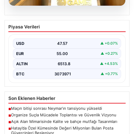
05.08.2026
Organize Suçla Mücadele Toplantısı ve
Piyasa Verileri
Güvenlik Vizyonu
İçişleri Bakanlığı, organize suçlar ve kaçakçılıkla
mücadele alanında yeni bir dönemi başlatmak amacıyla
USD
47.57
▲ +0.07%
önemli…
EUR
55.00
▲ +0.27%
ALTIN
6513.8
▲ +4.53%
BTC
3073971
▲ +0.77%
Son Eklenen Haberler
Maçın bitişi sonrası Neymar’ın tansiyonu yükseldi
■
Organize Suçla Mücadele Toplantısı ve Güvenlik Vizyonu
■
Açık Alan Mimarisinde Kalite ve bahçe mutfağı Tasarımları
■
Hatay’da Özel Kümesinde Değeri Milyonları Bulan Posta
■
Güvercinleri Besleniyor