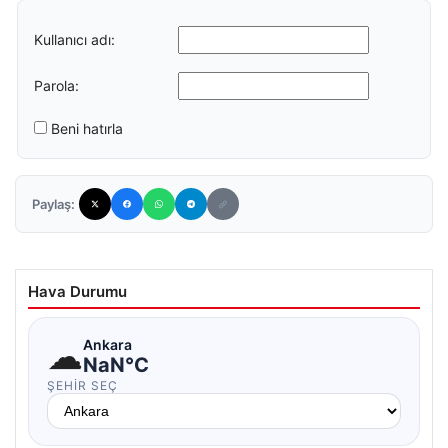
Kullanıcı adı:
Parola:
Beni hatırla
Paylaş:
Hava Durumu
☁
Ankara
NaN°C
ŞEHIR SEÇ