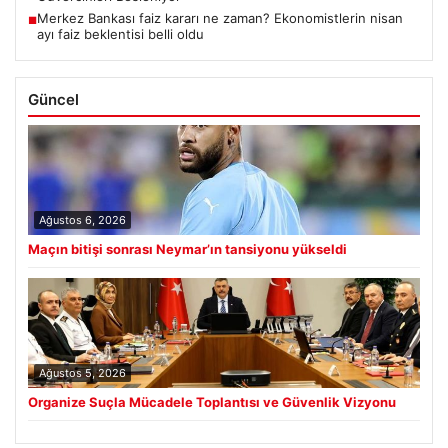
Merkez Bankası faiz kararı ne zaman? Ekonomistlerin nisan
■
ayı faiz beklentisi belli oldu
Güncel
Ağustos 6, 2026
Maçın bitişi sonrası Neymar’ın tansiyonu yükseldi
Ağustos 5, 2026
Organize Suçla Mücadele Toplantısı ve Güvenlik Vizyonu