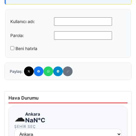
Kullanıcı adı:
Parola:
Beni hatırla
Paylaş:
Hava Durumu
☁
Ankara
NaN°C
ŞEHIR SEÇ