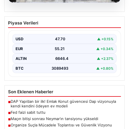
06.08.2026
Fed faizi sabit tuttu
Piyasa Verileri
USD
47.70
▲ +0.15%
EUR
55.21
▲ +0.34%
ALTIN
6646.4
▲ +2.37%
BTC
3089493
▲ +0.80%
Son Eklenen Haberler
DAP Yapı’dan bir ilk! Emlak Konut güvencesi Dap vizyonuyla
■
kendi kendini ödeyen ev modeli
Fed faizi sabit tuttu
■
Maçın bitişi sonrası Neymar’ın tansiyonu yükseldi
■
Organize Suçla Mücadele Toplantısı ve Güvenlik Vizyonu
■