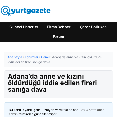
Güncel Haberler
Firma Rehberi
Çerez Politikası
Forum
Ana sayfa
›
Forumlar
›
Genel
›
Adana’da anne ve kızını öldürdüğü
iddia edilen firari sanığa dava
Adana’da anne ve kızını
öldürdüğü iddia edilen firari
sanığa dava
Bu konu 0 yanıt içerir, 1 izleyen vardır ve en son
1 ay 3 hafta önce
admin
tarafından güncellenmiştir.