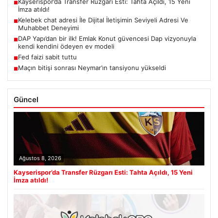
Kayserispor’da Transfer Rüzgarı Esti: Tahta Açıldı, 15 Yeni
■
İmza atıldı!
Kelebek chat adresi İle Dijital İletişimin Seviyeli Adresi Ve
■
Muhabbet Deneyimi
DAP Yapı’dan bir ilk! Emlak Konut güvencesi Dap vizyonuyla
■
kendi kendini ödeyen ev modeli
Fed faizi sabit tuttu
■
Maçın bitişi sonrası Neymar’ın tansiyonu yükseldi
■
Güncel
Ağustos 8, 2026
Kayserispor’da Transfer Rüzgarı Esti: Tahta Açıldı, 15 Yeni
İmza atıldı!