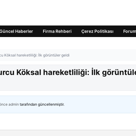
Güncel Haberler
Firma Rehberi
Çerez Politikası
Foru
 Köksal hareketliliği: İlk görüntüler geldi
cu Köksal hareketliliği: İlk görüntül
 önce
admin
tarafından güncellenmiştir.