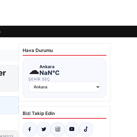
m
Hava Durumu
☁
Ankara
er
NaN°C
ŞEHIR SEÇ
Bizi Takip Edin
#16323