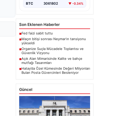
BTC
3061802
▼ -0.34%
Son Eklenen Haberler
Fed faizi sabit tuttu
■
Maçın bitişi sonrası Neymar’ın tansiyonu
■
yükseldi
Organize Suçla Mücadele Toplantısı ve
■
Güvenlik Vizyonu
Açık Alan Mimarisinde Kalite ve bahçe
■
mutfağı Tasarımları
Hatay’da Özel Kümesinde Değeri Milyonları
■
Bulan Posta Güvercinleri Besleniyor
Güncel