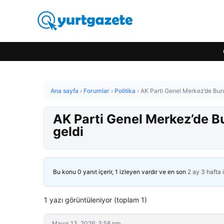
Ana sayfa
›
Forumlar
›
Politika
›
AK Parti Genel Merkez’de Burcu
AK Parti Genel Merkez’de Bur
geldi
Bu konu 0 yanıt içerir, 1 izleyen vardır ve en son
2 ay 3 hafta
1 yazı görüntüleniyor (toplam 1)
Mayıs 13, 2026: 3:58 pm