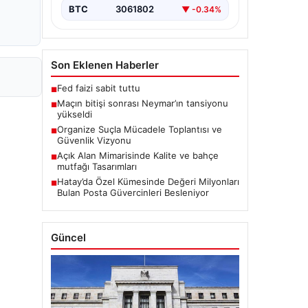
BTC
3061802
▼ -0.34%
Son Eklenen Haberler
Fed faizi sabit tuttu
■
Maçın bitişi sonrası Neymar’ın tansiyonu
■
yükseldi
Organize Suçla Mücadele Toplantısı ve
■
Güvenlik Vizyonu
Açık Alan Mimarisinde Kalite ve bahçe
■
mutfağı Tasarımları
Hatay’da Özel Kümesinde Değeri Milyonları
■
Bulan Posta Güvercinleri Besleniyor
Güncel