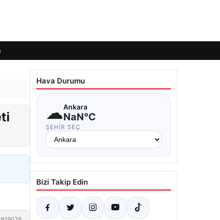
m
Hava Durumu
☁
Ankara
ti
NaN°C
ŞEHIR SEÇ
Bizi Takip Edin
#19076