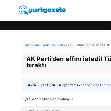
Ana sayfa
›
Forumlar
›
Politika
›
AK Parti’den affını istedi! Tür
AK Parti’den affını istedi!
bıraktı
Bu konu 0 yanıt içerir, 1 izleyen vardır ve en son
2 ay 1 hafta
1 yazı görüntüleniyor (toplam 1)
Mayıs 26, 2026: 5:28 pm