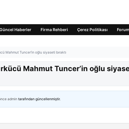
Güncel Haberler
Firma Rehberi
Çerez Politikası
Foru
kücü Mahmut Tuncer’in oğlu siyaseti bıraktı
 Türkücü Mahmut Tuncer’in oğlu siyase
 önce
admin
tarafından güncellenmiştir.