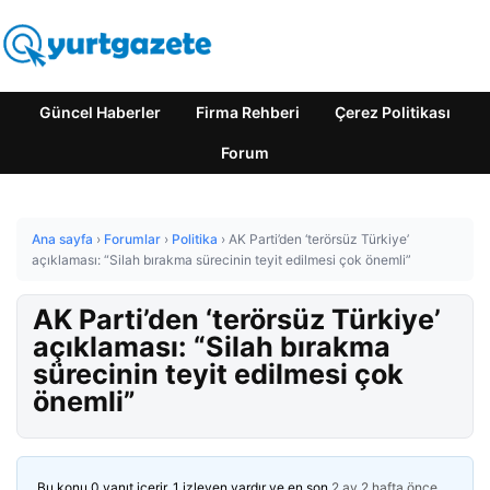
Güncel Haberler
Firma Rehberi
Çerez Politikası
Forum
Ana sayfa
›
Forumlar
›
Politika
›
AK Parti’den ‘terörsüz Türkiye’
açıklaması: “Silah bırakma sürecinin teyit edilmesi çok önemli”
AK Parti’den ‘terörsüz Türkiye’
açıklaması: “Silah bırakma
sürecinin teyit edilmesi çok
önemli”
Bu konu 0 yanıt içerir, 1 izleyen vardır ve en son
2 ay 2 hafta önce