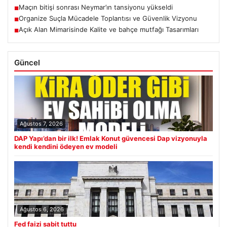
Maçın bitişi sonrası Neymar’ın tansiyonu yükseldi
■
Organize Suçla Mücadele Toplantısı ve Güvenlik Vizyonu
■
Açık Alan Mimarisinde Kalite ve bahçe mutfağı Tasarımları
■
Güncel
Ağustos 7, 2026
DAP Yapı’dan bir ilk! Emlak Konut güvencesi Dap vizyonuyla
kendi kendini ödeyen ev modeli
Ağustos 6, 2026
Fed faizi sabit tuttu