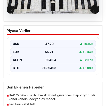
06.08.2026
Fed faizi sabit tuttu
Piyasa Verileri
USD
47.70
▲ +0.15%
EUR
55.21
▲ +0.34%
ALTIN
6646.4
▲ +2.37%
BTC
3089493
▲ +0.80%
Son Eklenen Haberler
DAP Yapı’dan bir ilk! Emlak Konut güvencesi Dap vizyonuyla
■
kendi kendini ödeyen ev modeli
Fed faizi sabit tuttu
■