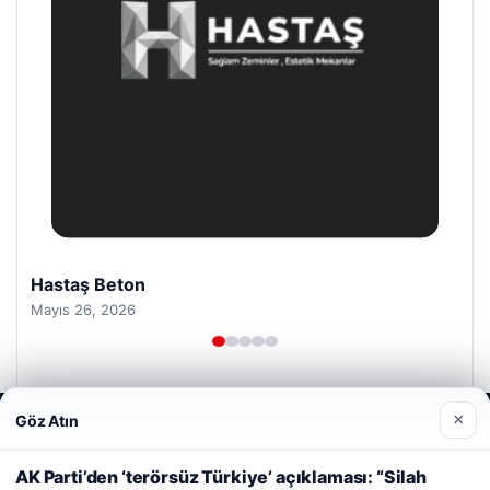
Hastaş Beton
Mayıs 26, 2026
×
Göz Atın
Web sitemizi nasıl kullandığınızı daha iyi anlayabilmek,
deneyiminizi kişiselleştirmek ve geliştirmek amacıyla çerezler
kullanıyoruz.
Çerez Politikamız
AK Parti’den ‘terörsüz Türkiye’ açıklaması: “Silah
© 2026 Yurt Gazete