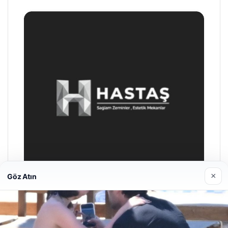
×
Göz Atın
Enes Kaplan Avukatlık Bürosu
Nisan 28, 2026