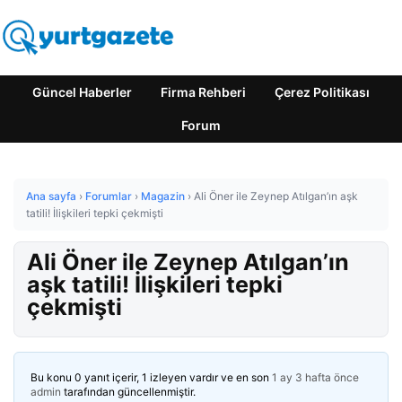
Güncel Haberler
Firma Rehberi
Çerez Politikası
Forum
Ana sayfa
›
Forumlar
›
Magazin
›
Ali Öner ile Zeynep Atılgan’ın aşk
tatili! İlişkileri tepki çekmişti
Ali Öner ile Zeynep Atılgan’ın
aşk tatili! İlişkileri tepki
çekmişti
Bu konu 0 yanıt içerir, 1 izleyen vardır ve en son
1 ay 3 hafta önce
admin
tarafından güncellenmiştir.