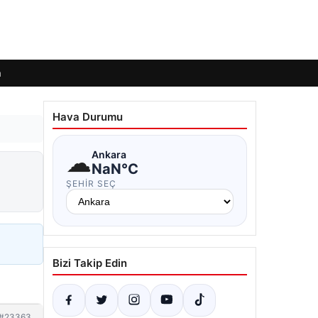
m
Hava Durumu
☁
Ankara
NaN°C
ŞEHIR SEÇ
Bizi Takip Edin
#23363