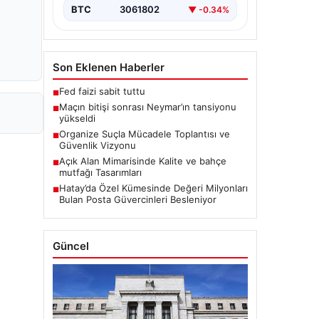
BTC
3061802
▼ -0.34%
Son Eklenen Haberler
Fed faizi sabit tuttu
■
Maçın bitişi sonrası Neymar’ın tansiyonu
■
yükseldi
Organize Suçla Mücadele Toplantısı ve
■
Güvenlik Vizyonu
Açık Alan Mimarisinde Kalite ve bahçe
■
mutfağı Tasarımları
Hatay’da Özel Kümesinde Değeri Milyonları
■
Bulan Posta Güvercinleri Besleniyor
Güncel