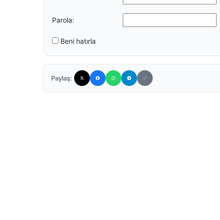
Parola:
Beni hatırla
Paylaş: