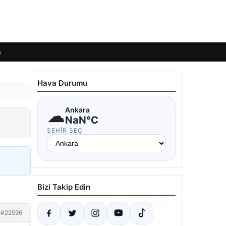
m
Hava Durumu
☁
Ankara
NaN°C
ŞEHIR SEÇ
Bizi Takip Edin
#22596