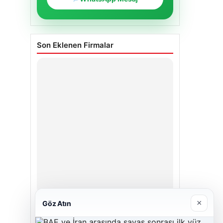
Son Eklenen Firmalar
×
Göz Atın
Enes Kaplan Avukatlık Bürosu
Nisan 28, 2026