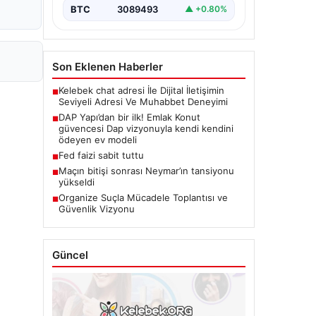
BTC
3089493
▲ +0.80%
Son Eklenen Haberler
Kelebek chat adresi İle Dijital İletişimin
■
Seviyeli Adresi Ve Muhabbet Deneyimi
DAP Yapı’dan bir ilk! Emlak Konut
■
güvencesi Dap vizyonuyla kendi kendini
ödeyen ev modeli
Fed faizi sabit tuttu
■
Maçın bitişi sonrası Neymar’ın tansiyonu
■
yükseldi
Organize Suçla Mücadele Toplantısı ve
■
Güvenlik Vizyonu
Güncel