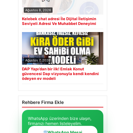
Ağustos 8, 2026
Kelebek chat adresi İle Dijital İletişimin
Seviyeli Adresi Ve Muhabbet Deneyimi
Ağustos 7, 2026
DAP Yapı’dan bir ilk! Emlak Konut
güvencesi Dap vizyonuyla kendi kendini
ödeyen ev modeli
Rehbere Firma Ekle
WhatsApp üzerinden bize ulaşın,
firmanızı hemen listeleyelim.
WhatsApp Mesaj