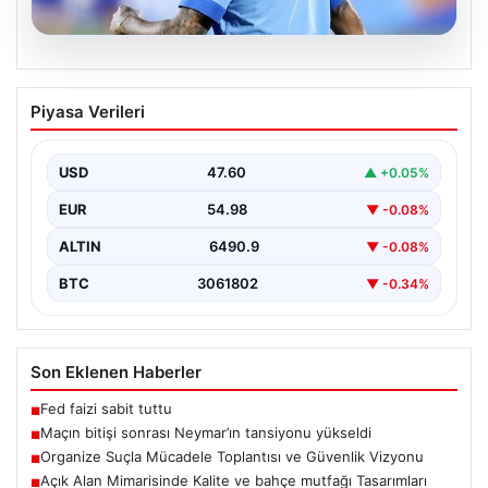
06.08.2026
Maçın bitişi sonrası Neymar’ın
Piyasa Verileri
tansiyonu yükseldi
Karşılaşmanın bitiş düdüğünün ardından saha kenarında
gergin anlar yaşandı. Tribünlerin coşkusu ve sahadaki
USD
47.60
▲ +0.05%
yüksek…
EUR
54.98
▼ -0.08%
ALTIN
6490.9
▼ -0.08%
BTC
3061802
▼ -0.34%
Son Eklenen Haberler
Fed faizi sabit tuttu
■
Maçın bitişi sonrası Neymar’ın tansiyonu yükseldi
■
Organize Suçla Mücadele Toplantısı ve Güvenlik Vizyonu
■
Açık Alan Mimarisinde Kalite ve bahçe mutfağı Tasarımları
■