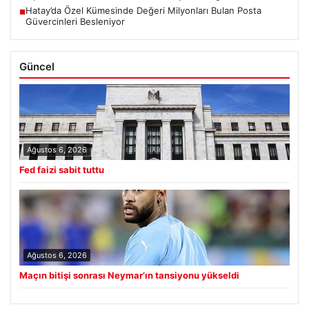
Hatay’da Özel Kümesinde Değeri Milyonları Bulan Posta
■
Güvercinleri Besleniyor
Güncel
Ağustos 6, 2026
Fed faizi sabit tuttu
Ağustos 6, 2026
Maçın bitişi sonrası Neymar’ın tansiyonu yükseldi