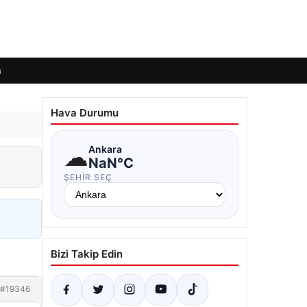
m
Hava Durumu
☁
Ankara
NaN°C
ŞEHIR SEÇ
Bizi Takip Edin
#19346