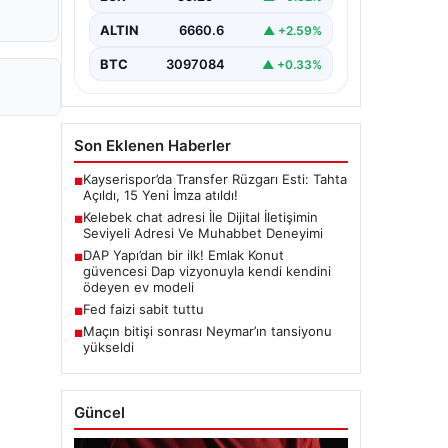
bir şekilde irtibat kurması ciddi bir
hassasiyet barındırmaktadır. Güncel
ALTIN
6660.6
▲ +2.59%
olarak…
BTC
3097084
▲ +0.33%
Son Eklenen Haberler
Kayserispor’da Transfer Rüzgarı Esti: Tahta
■
Açıldı, 15 Yeni İmza atıldı!
Kelebek chat adresi İle Dijital İletişimin
■
Seviyeli Adresi Ve Muhabbet Deneyimi
DAP Yapı’dan bir ilk! Emlak Konut
■
güvencesi Dap vizyonuyla kendi kendini
ödeyen ev modeli
Fed faizi sabit tuttu
■
Maçın bitişi sonrası Neymar’ın tansiyonu
■
yükseldi
Güncel