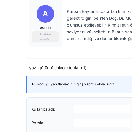
Kurban Bayramı’nda artan kırmızı e
A
gerektirdiğini belirten Doç. Dr. Mus
olumsuz etkileyebilir. Kırmızı etin 
admin
seviyesini yükseltebilir. Bunun y
Anahtar
damar sertliği ve damar tıkanıklığı r
yönetici
1 yazı görüntüleniyor (toplam 1)
Bu konuyu yanıtlamak için giriş yapmış olmalısınız.
Kullanıcı adı:
Parola: