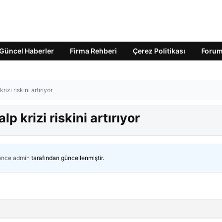
Güncel Haberler
Firma Rehberi
Çerez Politikası
Foru
izi riskini artırıyor
 krizi riskini artırıyor
 önce
admin
tarafından güncellenmiştir.