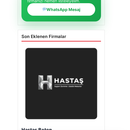
firmanızı hemen listeleyelim.
WhatsApp Mesaj
Son Eklenen Firmalar
Enes Kaplan Avukatlık Bürosu