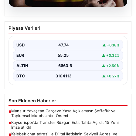
08.08.2026
Kayserispor’da Transfer Rüzgarı Esti:
Piyasa Verileri
Tahta Açıldı, 15 Yeni İmza atıldı!
Türkiye'nin köklü kulüplerinden Kayserispor, transfer
sezonunda büyük bir adım atarak resmi olarak transfer
USD
47.74
▲ +0.18%
engelini…
EUR
55.25
▲ +0.32%
ALTIN
6660.6
▲ +2.59%
BTC
3104113
▲ +0.27%
Son Eklenen Haberler
Mansur Yavaş’tan Çerçeve Yasa Açıklaması: Şeffaflık ve
■
Toplumsal Mutabakatın Önemi
Kayserispor’da Transfer Rüzgarı Esti: Tahta Açıldı, 15 Yeni
■
İmza atıldı!
Kelebek chat adresi İle Dijital İletişimin Seviyeli Adresi Ve
■