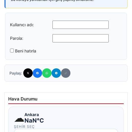
Kullanıcı adı:
Parola:
Beni hatırla
Paylaş:
Hava Durumu
☁
Ankara
NaN°C
ŞEHIR SEÇ