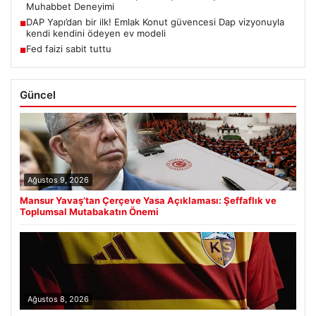
Muhabbet Deneyimi
DAP Yapı’dan bir ilk! Emlak Konut güvencesi Dap vizyonuyla
■
kendi kendini ödeyen ev modeli
Fed faizi sabit tuttu
■
Güncel
Ağustos 9, 2026
Mansur Yavaş’tan Çerçeve Yasa Açıklaması: Şeffaflık ve
Toplumsal Mutabakatın Önemi
Ağustos 8, 2026