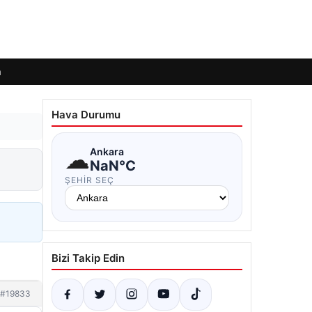
m
Hava Durumu
☁
Ankara
NaN°C
ŞEHIR SEÇ
Bizi Takip Edin
#19833