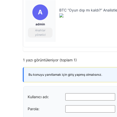
BTC “Oyun dışı mı kaldı?” Analistl
A
admin
Anahtar
yönetici
1 yazı görüntüleniyor (toplam 1)
Bu konuyu yanıtlamak için giriş yapmış olmalısınız.
Kullanıcı adı:
Parola: