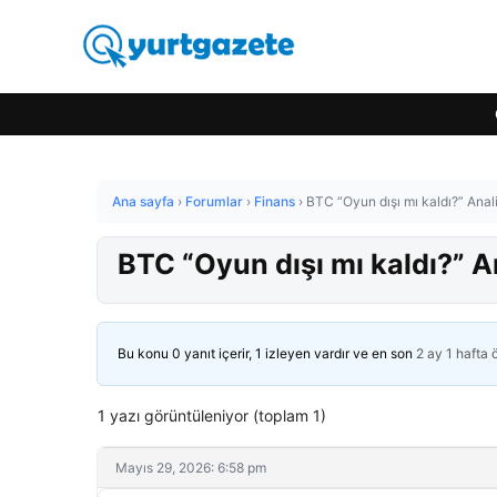
Ana sayfa
›
Forumlar
›
Finans
›
BTC “Oyun dışı mı kaldı?” Anal
BTC “Oyun dışı mı kaldı?” A
Bu konu 0 yanıt içerir, 1 izleyen vardır ve en son
2 ay 1 hafta
1 yazı görüntüleniyor (toplam 1)
Mayıs 29, 2026: 6:58 pm