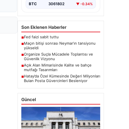
BTC
3061802
▼ -0.34%
Son Eklenen Haberler
Fed faizi sabit tuttu
■
Maçın bitişi sonrası Neymar’ın tansiyonu
■
yükseldi
Organize Suçla Mücadele Toplantısı ve
■
Güvenlik Vizyonu
Açık Alan Mimarisinde Kalite ve bahçe
■
mutfağı Tasarımları
Hatay’da Özel Kümesinde Değeri Milyonları
■
Bulan Posta Güvercinleri Besleniyor
Güncel