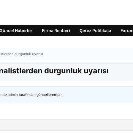
Güncel Haberler
Firma Rehberi
Çerez Politikası
Foru
istlerden durgunluk uyarısı
nalistlerden durgunluk uyarısı
 önce
admin
tarafından güncellenmiştir.