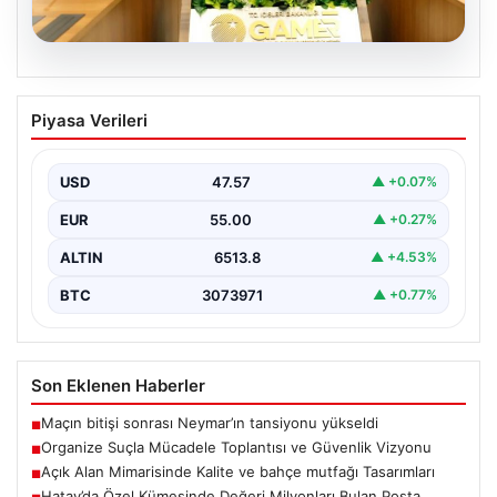
05.08.2026
Organize Suçla Mücadele Toplantısı ve
Piyasa Verileri
Güvenlik Vizyonu
İçişleri Bakanlığı, organize suçlar ve kaçakçılıkla
mücadele alanında yeni bir dönemi başlatmak amacıyla
USD
47.57
▲ +0.07%
önemli…
EUR
55.00
▲ +0.27%
ALTIN
6513.8
▲ +4.53%
BTC
3073971
▲ +0.77%
Son Eklenen Haberler
Maçın bitişi sonrası Neymar’ın tansiyonu yükseldi
■
Organize Suçla Mücadele Toplantısı ve Güvenlik Vizyonu
■
Açık Alan Mimarisinde Kalite ve bahçe mutfağı Tasarımları
■
Hatay’da Özel Kümesinde Değeri Milyonları Bulan Posta