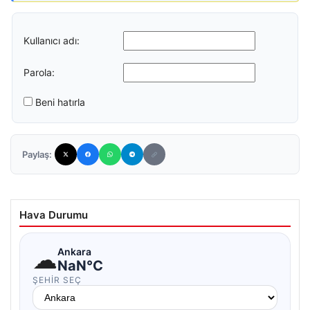
Kullanıcı adı:
Parola:
Beni hatırla
Paylaş:
Hava Durumu
☁
Ankara
NaN°C
ŞEHIR SEÇ