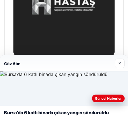
×
Göz Atın
Enes Kaplan Avukatlık Bürosu
Nisan 28, 2026
Web sitemizi nasıl kullandığınızı daha iyi anlayabilmek,
deneyiminizi kişiselleştirmek ve geliştirmek amacıyla çerezler
Güncel Haberler
kullanıyoruz.
Çerez Politikamız
Bursa’da 6 katlı binada çıkan yangın söndürüldü
Reddet
Kabul Et
© 2026 Yurt Gazete