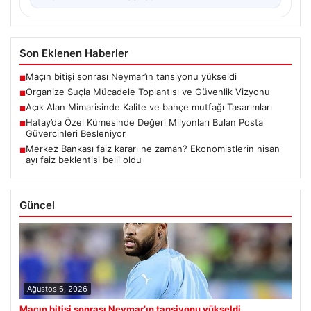
Son Eklenen Haberler
Maçın bitişi sonrası Neymar’ın tansiyonu yükseldi
■
Organize Suçla Mücadele Toplantısı ve Güvenlik Vizyonu
■
Açık Alan Mimarisinde Kalite ve bahçe mutfağı Tasarımları
■
Hatay’da Özel Kümesinde Değeri Milyonları Bulan Posta
■
Güvercinleri Besleniyor
Merkez Bankası faiz kararı ne zaman? Ekonomistlerin nisan
■
ayı faiz beklentisi belli oldu
Güncel
Ağustos 6, 2026
Maçın bitişi sonrası Neymar’ın tansiyonu yükseldi