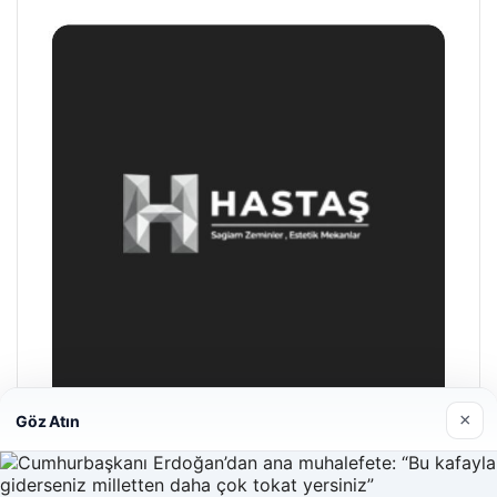
×
Göz Atın
Enes Kaplan Avukatlık Bürosu
Nisan 28, 2026