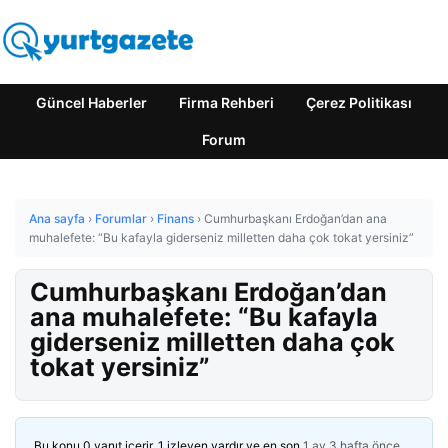
Güncel Haberler
Firma Rehberi
Çerez Politikası
Forum
Ana sayfa
›
Forumlar
›
Finans
›
Cumhurbaşkanı Erdoğan’dan ana
muhalefete: “Bu kafayla giderseniz milletten daha çok tokat yersiniz”
Cumhurbaşkanı Erdoğan’dan
ana muhalefete: “Bu kafayla
giderseniz milletten daha çok
tokat yersiniz”
Bu konu 0 yanıt içerir, 1 izleyen vardır ve en son
1 ay 3 hafta önce