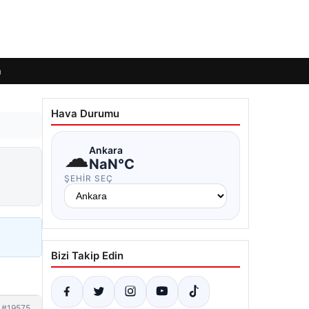
m
Hava Durumu
☁
Ankara
NaN°C
ŞEHIR SEÇ
Bizi Takip Edin
#19575