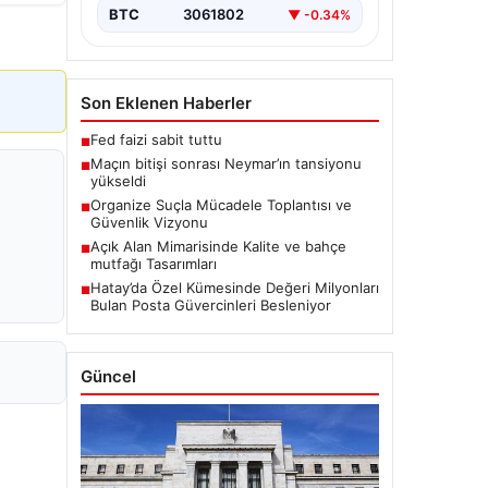
BTC
3061802
▼ -0.34%
Son Eklenen Haberler
Fed faizi sabit tuttu
■
Maçın bitişi sonrası Neymar’ın tansiyonu
■
yükseldi
Organize Suçla Mücadele Toplantısı ve
■
Güvenlik Vizyonu
Açık Alan Mimarisinde Kalite ve bahçe
■
mutfağı Tasarımları
Hatay’da Özel Kümesinde Değeri Milyonları
■
Bulan Posta Güvercinleri Besleniyor
Güncel