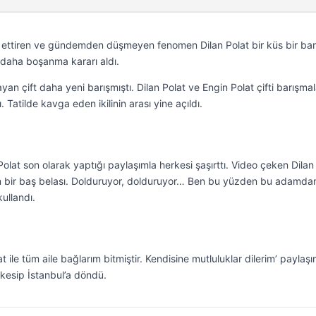
z ettiren ve gündemden düşmeyen fenomen Dilan Polat bir küs bir bar
 daha boşanma kararı aldı.
an çift daha yeni barışmıştı. Dilan Polat ve Engin Polat çifti barışmal
ı. Tatilde kavga eden ikilinin arası yine açıldı.
Polat son olarak yaptığı paylaşımla herkesi şaşırttı. Video çeken Dilan
 bir baş belası. Dolduruyor, dolduruyor… Ben bu yüzden bu adamda
kullandı.
t ile tüm aile bağlarım bitmiştir. Kendisine mutluluklar dilerim’ paylaş
a kesip İstanbul’a döndü.