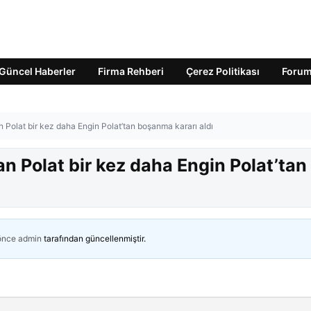
Güncel Haberler
Firma Rehberi
Çerez Politikası
Foru
n Polat bir kez daha Engin Polat’tan boşanma kararı aldı
an Polat bir kez daha Engin Polat’tan
 önce
admin
tarafından güncellenmiştir.