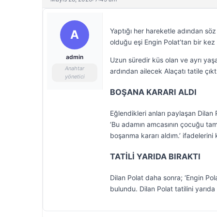
Yaptığı her hareketle adından sö
A
olduğu eşi Engin Polat’tan bir kez
admin
Uzun süredir küs olan ve ayrı yaşay
Anahtar
ardından ailecek Alaçatı tatile çıkt
yönetici
BOŞANA KARARI ALDI
Eğlendikleri anları paylaşan Dilan 
‘Bu adamın amcasının çocuğu tam
boşanma kararı aldım.’ ifadelerini 
TATİLİ YARIDA BIRAKTI
Dilan Polat daha sonra; ‘Engin Pola
bulundu. Dilan Polat tatilini yarıd