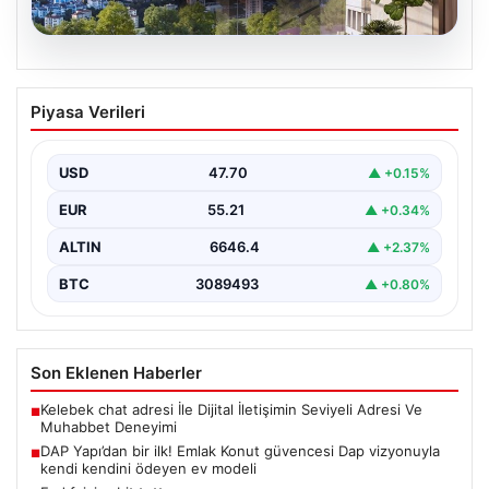
07.08.2026
DAP Yapı’dan bir ilk! Emlak Konut
Piyasa Verileri
güvencesi Dap vizyonuyla kendi
kendini ödeyen ev modeli
USD
47.70
▲ +0.15%
EUR
55.21
▲ +0.34%
ALTIN
6646.4
▲ +2.37%
BTC
3089493
▲ +0.80%
Son Eklenen Haberler
Kelebek chat adresi İle Dijital İletişimin Seviyeli Adresi Ve
■
Muhabbet Deneyimi
DAP Yapı’dan bir ilk! Emlak Konut güvencesi Dap vizyonuyla
■
kendi kendini ödeyen ev modeli