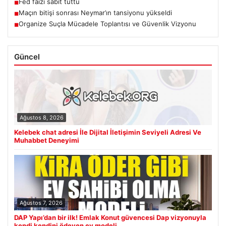
Fed faizi sabit tuttu
■
Maçın bitişi sonrası Neymar’ın tansiyonu yükseldi
■
Organize Suçla Mücadele Toplantısı ve Güvenlik Vizyonu
■
Güncel
Ağustos 8, 2026
Kelebek chat adresi İle Dijital İletişimin Seviyeli Adresi Ve
Muhabbet Deneyimi
Ağustos 7, 2026
DAP Yapı’dan bir ilk! Emlak Konut güvencesi Dap vizyonuyla
kendi kendini ödeyen ev modeli