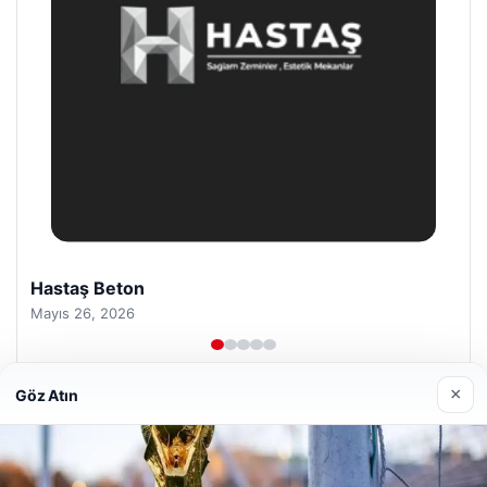
Enes Kaplan Avukatlık Bürosu
Nisan 28, 2026
×
Göz Atın
© 2026 Yurt Gazete