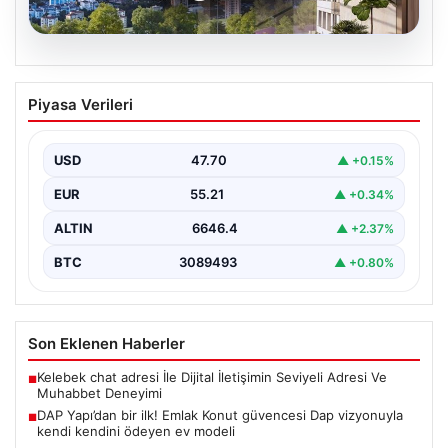
07.08.2026
DAP Yapı’dan bir ilk! Emlak Konut
Piyasa Verileri
güvencesi Dap vizyonuyla kendi
kendini ödeyen ev modeli
USD
47.70
▲ +0.15%
EUR
55.21
▲ +0.34%
ALTIN
6646.4
▲ +2.37%
BTC
3089493
▲ +0.80%
Son Eklenen Haberler
Kelebek chat adresi İle Dijital İletişimin Seviyeli Adresi Ve
■
Muhabbet Deneyimi
DAP Yapı’dan bir ilk! Emlak Konut güvencesi Dap vizyonuyla
■
kendi kendini ödeyen ev modeli