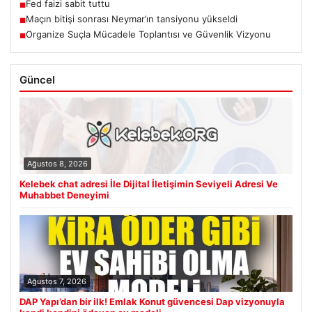
Fed faizi sabit tuttu
■
Maçın bitişi sonrası Neymar’ın tansiyonu yükseldi
■
Organize Suçla Mücadele Toplantısı ve Güvenlik Vizyonu
■
Güncel
Ağustos 8, 2026
Kelebek chat adresi İle Dijital İletişimin Seviyeli Adresi Ve
Muhabbet Deneyimi
Ağustos 7, 2026
DAP Yapı’dan bir ilk! Emlak Konut güvencesi Dap vizyonuyla