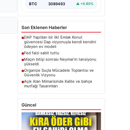
BTC
3089493
▲ +0.80%
Son Eklenen Haberler
DAP Yapı’dan bir ilk! Emlak Konut
■
güvencesi Dap vizyonuyla kendi kendini
ödeyen ev modeli
Fed faizi sabit tuttu
■
Maçın bitişi sonrası Neymar’ın tansiyonu
■
yükseldi
Organize Suçla Mücadele Toplantısı ve
■
Güvenlik Vizyonu
Açık Alan Mimarisinde Kalite ve bahçe
■
mutfağı Tasarımları
Güncel