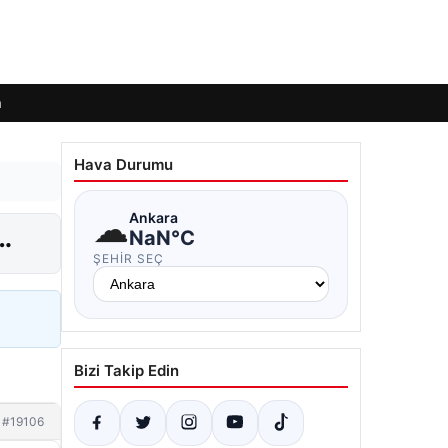
m
Hava Durumu
☁
Ankara
…
NaN°C
ŞEHIR SEÇ
Bizi Takip Edin
#19106