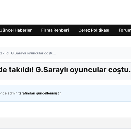
Güncel Haberler
Firma Rehberi
Çerez Politikası
Foru
akıldı! G.Saraylı oyuncular coştu…
e takıldı! G.Saraylı oyuncular coştu
 önce
admin
tarafından güncellenmiştir.