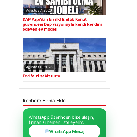
Ağustos 7, 2026
DAP Yapı’dan bir ilk! Emlak Konut
güvencesi Dap vizyonuyla kendi kendini
ödeyen ev modeli
Ağustos 6, 2026
Fed faizi sabit tuttu
Rehbere Firma Ekle
WhatsApp üzerinden bize ulaşın,
firmanızı hemen listeleyelim.
WhatsApp Mesaj