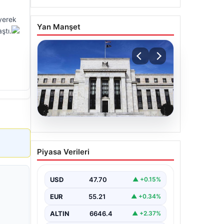
yerek
Yan Manşet
ştı.
06.08.2026
Fed faizi sabit tuttu
Piyasa Verileri
USD
47.70
▲ +0.15%
EUR
55.21
▲ +0.34%
ALTIN
6646.4
▲ +2.37%