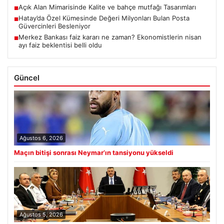
Açık Alan Mimarisinde Kalite ve bahçe mutfağı Tasarımları
■
Hatay’da Özel Kümesinde Değeri Milyonları Bulan Posta
■
Güvercinleri Besleniyor
Merkez Bankası faiz kararı ne zaman? Ekonomistlerin nisan
■
ayı faiz beklentisi belli oldu
Güncel
Ağustos 6, 2026
Maçın bitişi sonrası Neymar’ın tansiyonu yükseldi
Ağustos 5, 2026