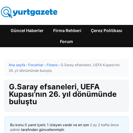
Güncel Haberler
Firma Rehberi
Çerez Politikası
Forum
Ana sayfa
›
Forumlar
›
Finans
›
G.Saray efsaneleri, UEFA Kupası’nın
26. yıl dönümünde buluştu
G.Saray efsaneleri, UEFA
Kupası’nın 26. yıl dönümünde
buluştu
Bu konu 0 yanıt içerir, 1 izleyen vardır ve en son
2 ay 2 hafta önce
admin
tarafından güncellenmiştir.