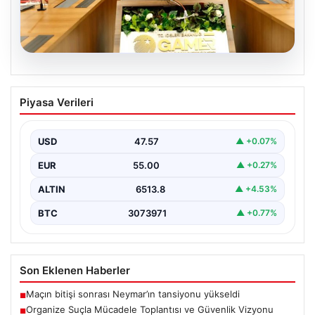
05.08.2026
Organize Suçla Mücadele Toplantısı ve
Piyasa Verileri
Güvenlik Vizyonu
İçişleri Bakanlığı, organize suçlar ve kaçakçılıkla
mücadele alanında yeni bir dönemi başlatmak amacıyla
USD
47.57
▲ +0.07%
önemli…
EUR
55.00
▲ +0.27%
ALTIN
6513.8
▲ +4.53%
BTC
3073971
▲ +0.77%
Son Eklenen Haberler
Maçın bitişi sonrası Neymar’ın tansiyonu yükseldi
■
Organize Suçla Mücadele Toplantısı ve Güvenlik Vizyonu
■