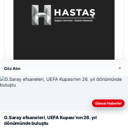
×
Göz Atın
Enes Kaplan Avukatlık Bürosu
Nisan 28, 2026
Web sitemizi nasıl kullandığınızı daha iyi anlayabilmek,
Güncel Haberler
deneyiminizi kişiselleştirmek ve geliştirmek amacıyla çerezler
kullanıyoruz.
Çerez Politikamız
G.Saray efsaneleri, UEFA Kupası’nın 26. yıl
dönümünde buluştu
Reddet
Kabul Et