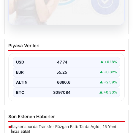
08.08.2026
Kelebek chat adresi İle Dijital İletişimin
Piyasa Verileri
Seviyeli Adresi Ve Muhabbet Deneyimi
Sanal dünyasında insanların güvenli bir şekilde irtibat
kurması ciddi bir hassasiyet barındırmaktadır. Güncel
USD
47.74
▲ +0.18%
olarak…
EUR
55.25
▲ +0.32%
ALTIN
6660.6
▲ +2.59%
BTC
3097084
▲ +0.33%
Son Eklenen Haberler
Kayserispor’da Transfer Rüzgarı Esti: Tahta Açıldı, 15 Yeni
■
İmza atıldı!