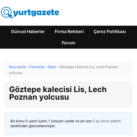
Güncel Haberler
Firma Rehberi
Çerez Politikası
Forum
Ana sayfa
›
Forumlar
›
Spor
›
Göztepe kalecisi Lis, Lech Poznan
yolcusu
Göztepe kalecisi Lis, Lech
Poznan yolcusu
Bu konu 0 yanıt içerir, 1 izleyen vardır ve en son
2 ay önce
admin
tarafından güncellenmiştir.