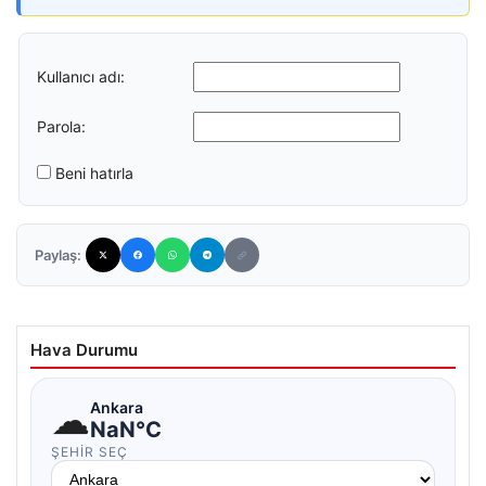
Kullanıcı adı:
Parola:
Beni hatırla
Paylaş:
Hava Durumu
☁
Ankara
NaN°C
ŞEHIR SEÇ