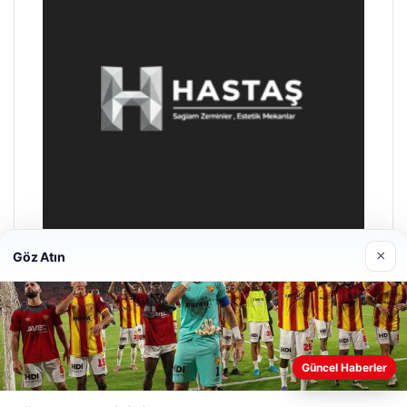
×
Göz Atın
Enes Kaplan Avukatlık Bürosu
Nisan 28, 2026
Web sitemizi nasıl kullandığınızı daha iyi anlayabilmek,
deneyiminizi kişiselleştirmek ve geliştirmek amacıyla çerezler
Güncel Haberler
kullanıyoruz.
Çerez Politikamız