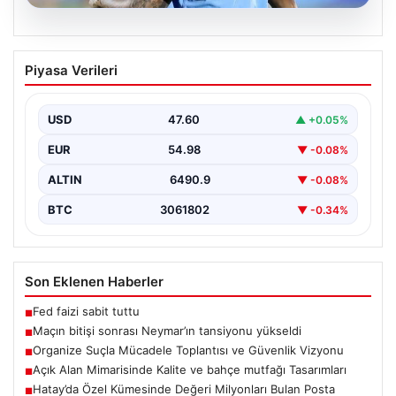
06.08.2026
Maçın bitişi sonrası Neymar’ın
Piyasa Verileri
tansiyonu yükseldi
Karşılaşmanın bitiş düdüğünün ardından saha kenarında
gergin anlar yaşandı. Tribünlerin coşkusu ve sahadaki
USD
47.60
▲ +0.05%
yüksek…
EUR
54.98
▼ -0.08%
ALTIN
6490.9
▼ -0.08%
BTC
3061802
▼ -0.34%
Son Eklenen Haberler
Fed faizi sabit tuttu
■
Maçın bitişi sonrası Neymar’ın tansiyonu yükseldi
■
Organize Suçla Mücadele Toplantısı ve Güvenlik Vizyonu
■
Açık Alan Mimarisinde Kalite ve bahçe mutfağı Tasarımları
■
Hatay’da Özel Kümesinde Değeri Milyonları Bulan Posta
■