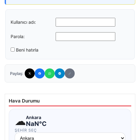
Kullanıcı adı:
Parola:
Beni hatırla
Paylaş:
Hava Durumu
☁
Ankara
NaN°C
ŞEHIR SEÇ