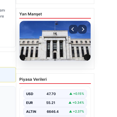
ını
Yan Manşet
ere
06.08.2026
Fed faizi sabit tuttu
Piyasa Verileri
USD
47.70
▲ +0.15%
EUR
55.21
▲ +0.34%
ALTIN
6646.4
▲ +2.37%