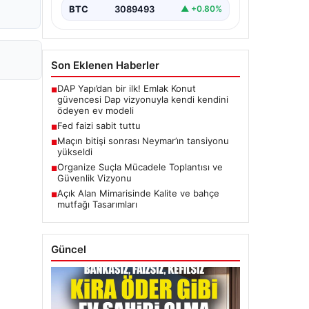
BTC
3089493
▲ +0.80%
Son Eklenen Haberler
DAP Yapı’dan bir ilk! Emlak Konut
■
güvencesi Dap vizyonuyla kendi kendini
ödeyen ev modeli
Fed faizi sabit tuttu
■
Maçın bitişi sonrası Neymar’ın tansiyonu
■
yükseldi
Organize Suçla Mücadele Toplantısı ve
■
Güvenlik Vizyonu
Açık Alan Mimarisinde Kalite ve bahçe
■
mutfağı Tasarımları
Güncel