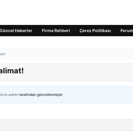
Güncel Haberler
Firma Rehberi
Çerez Politikası
Foru
at!
alimat!
 önce
admin
tarafından güncellenmiştir.