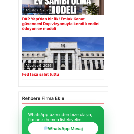
Ağustos 7, 2026
DAP Yapı’dan bir ilk! Emlak Konut
güvencesi Dap vizyonuyla kendi kendini
ödeyen ev modeli
Ağustos 6, 2026
Fed faizi sabit tuttu
Rehbere Firma Ekle
WhatsApp üzerinden bize ulaşın,
firmanızı hemen listeleyelim.
WhatsApp Mesaj