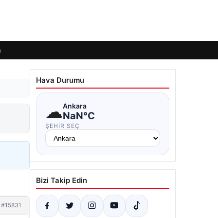
m
Hava Durumu
☁
Ankara
NaN°C
ŞEHIR SEÇ
Bizi Takip Edin
#15831