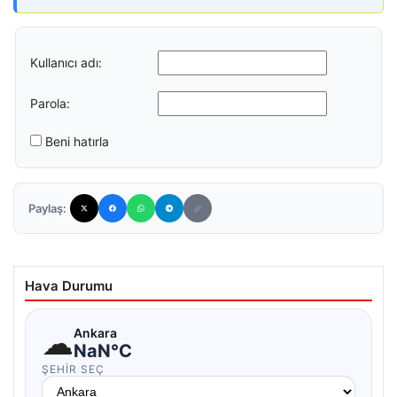
Kullanıcı adı:
Parola:
Beni hatırla
Paylaş:
Hava Durumu
☁
Ankara
NaN°C
ŞEHIR SEÇ