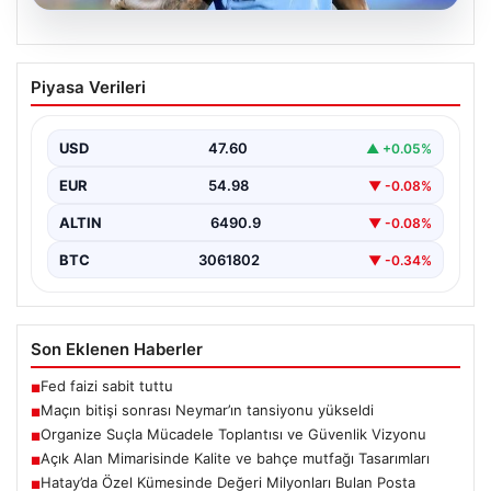
06.08.2026
Maçın bitişi sonrası Neymar’ın
Piyasa Verileri
tansiyonu yükseldi
Karşılaşmanın bitiş düdüğünün ardından saha kenarında
gergin anlar yaşandı. Tribünlerin coşkusu ve sahadaki
USD
47.60
▲ +0.05%
yüksek…
EUR
54.98
▼ -0.08%
ALTIN
6490.9
▼ -0.08%
BTC
3061802
▼ -0.34%
Son Eklenen Haberler
Fed faizi sabit tuttu
■
Maçın bitişi sonrası Neymar’ın tansiyonu yükseldi
■
Organize Suçla Mücadele Toplantısı ve Güvenlik Vizyonu
■
Açık Alan Mimarisinde Kalite ve bahçe mutfağı Tasarımları
■
Hatay’da Özel Kümesinde Değeri Milyonları Bulan Posta
■