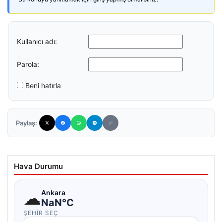
Kullanıcı adı:
Parola:
Beni hatırla
Paylaş:
Hava Durumu
☁
Ankara
NaN°C
ŞEHIR SEÇ