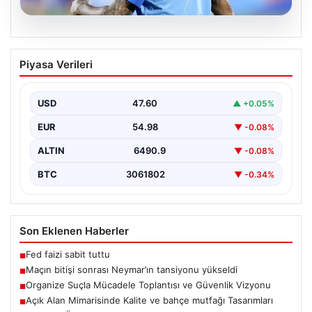
06.08.2026
Maçın bitişi sonrası Neymar’ın
Piyasa Verileri
tansiyonu yükseldi
Karşılaşmanın bitiş düdüğünün ardından saha kenarında
gergin anlar yaşandı. Tribünlerin coşkusu ve sahadaki
USD
47.60
▲ +0.05%
yüksek…
EUR
54.98
▼ -0.08%
ALTIN
6490.9
▼ -0.08%
BTC
3061802
▼ -0.34%
Son Eklenen Haberler
Fed faizi sabit tuttu
■
Maçın bitişi sonrası Neymar’ın tansiyonu yükseldi
■
Organize Suçla Mücadele Toplantısı ve Güvenlik Vizyonu
■
Açık Alan Mimarisinde Kalite ve bahçe mutfağı Tasarımları
■