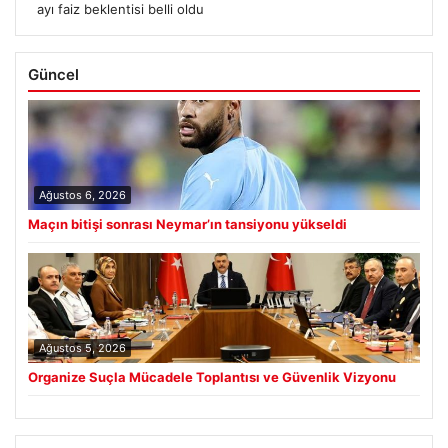
ayı faiz beklentisi belli oldu
Güncel
Ağustos 6, 2026
Maçın bitişi sonrası Neymar’ın tansiyonu yükseldi
Ağustos 5, 2026
Organize Suçla Mücadele Toplantısı ve Güvenlik Vizyonu