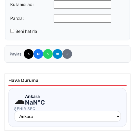
Kullanıcı adı:
Parola:
Beni hatırla
Paylaş:
Hava Durumu
☁
Ankara
NaN°C
ŞEHIR SEÇ