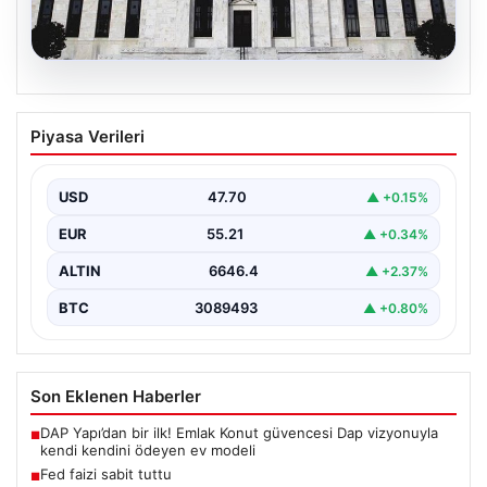
06.08.2026
Fed faizi sabit tuttu
Piyasa Verileri
USD
47.70
▲ +0.15%
EUR
55.21
▲ +0.34%
ALTIN
6646.4
▲ +2.37%
BTC
3089493
▲ +0.80%
Son Eklenen Haberler
DAP Yapı’dan bir ilk! Emlak Konut güvencesi Dap vizyonuyla
■
kendi kendini ödeyen ev modeli
Fed faizi sabit tuttu
■