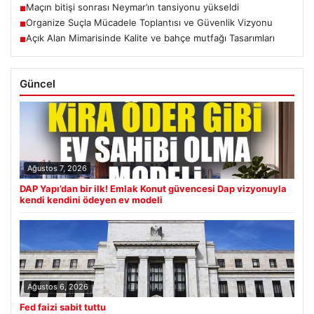
Maçın bitişi sonrası Neymar’ın tansiyonu yükseldi
■
Organize Suçla Mücadele Toplantısı ve Güvenlik Vizyonu
■
Açık Alan Mimarisinde Kalite ve bahçe mutfağı Tasarımları
■
Güncel
Ağustos 7, 2026
DAP Yapı’dan bir ilk! Emlak Konut güvencesi Dap vizyonuyla
kendi kendini ödeyen ev modeli
Ağustos 6, 2026
Fed faizi sabit tuttu