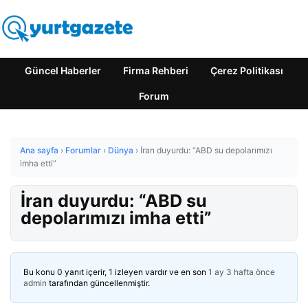
Güncel Haberler
Firma Rehberi
Çerez Politikası
Forum
Ana sayfa
›
Forumlar
›
Dünya
›
İran duyurdu: “ABD su depolarımızı
imha etti”
İran duyurdu: “ABD su
depolarımızı imha etti”
Bu konu 0 yanıt içerir, 1 izleyen vardır ve en son
1 ay 3 hafta önce
admin
tarafından güncellenmiştir.