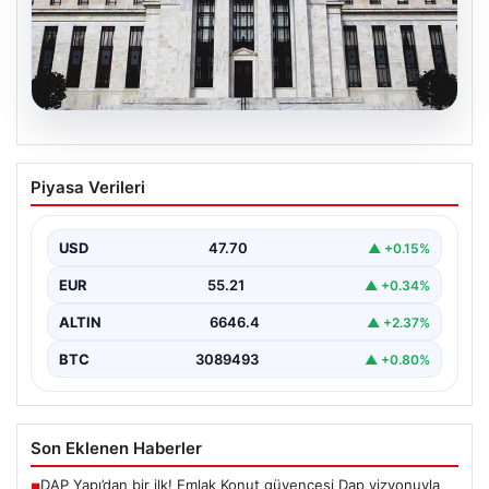
06.08.2026
Fed faizi sabit tuttu
Piyasa Verileri
USD
47.70
▲ +0.15%
EUR
55.21
▲ +0.34%
ALTIN
6646.4
▲ +2.37%
BTC
3089493
▲ +0.80%
Son Eklenen Haberler
DAP Yapı’dan bir ilk! Emlak Konut güvencesi Dap vizyonuyla
■