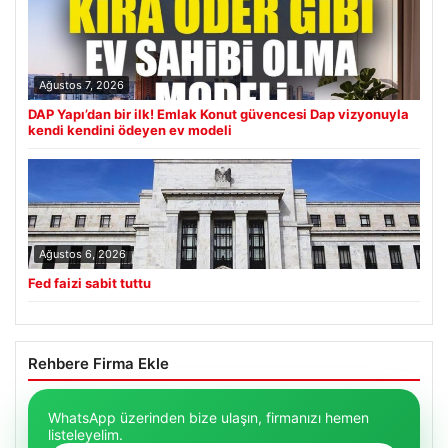
Ağustos 7, 2026
DAP Yapı’dan bir ilk! Emlak Konut güvencesi Dap vizyonuyla
kendi kendini ödeyen ev modeli
Ağustos 6, 2026
Fed faizi sabit tuttu
Rehbere Firma Ekle
WhatsApp üzerinden bize ulaşın, firmanızı hemen
listeleyelim.