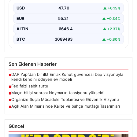
USD
47.70
▲ +0.15%
EUR
55.21
▲ +0.34%
ALTIN
6646.4
▲ +2.37%
BTC
3089493
▲ +0.80%
Son Eklenen Haberler
DAP Yapı’dan bir ilk! Emlak Konut güvencesi Dap vizyonuyla
■
kendi kendini ödeyen ev modeli
Fed faizi sabit tuttu
■
Maçın bitişi sonrası Neymar’ın tansiyonu yükseldi
■
Organize Suçla Mücadele Toplantısı ve Güvenlik Vizyonu
■
Açık Alan Mimarisinde Kalite ve bahçe mutfağı Tasarımları
■
Güncel