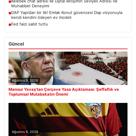
Kelebek chat adresi İle Dijital İletişimin Seviyeli Adresi Ve
■
Muhabbet Deneyimi
DAP Yapı’dan bir ilk! Emlak Konut güvencesi Dap vizyonuyla
■
kendi kendini ödeyen ev modeli
Fed faizi sabit tuttu
■
Güncel
Ağustos 9, 2026
Mansur Yavaş’tan Çerçeve Yasa Açıklaması: Şeffaflık ve
Toplumsal Mutabakatın Önemi
Ağustos 8, 2026