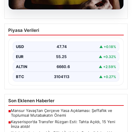
08.08.2026
Kayserispor’da Transfer Rüzgarı Esti:
Piyasa Verileri
Tahta Açıldı, 15 Yeni İmza atıldı!
Türkiye'nin köklü kulüplerinden Kayserispor, transfer
sezonunda büyük bir adım atarak resmi olarak transfer
USD
47.74
▲ +0.18%
engelini…
EUR
55.25
▲ +0.32%
ALTIN
6660.6
▲ +2.59%
BTC
3104113
▲ +0.27%
Son Eklenen Haberler
Mansur Yavaş’tan Çerçeve Yasa Açıklaması: Şeffaflık ve
■
Toplumsal Mutabakatın Önemi
Kayserispor’da Transfer Rüzgarı Esti: Tahta Açıldı, 15 Yeni
■
İmza atıldı!