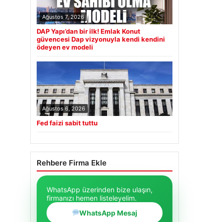
Ağustos 7, 2026
DAP Yapı’dan bir ilk! Emlak Konut
güvencesi Dap vizyonuyla kendi kendini
ödeyen ev modeli
Ağustos 6, 2026
Fed faizi sabit tuttu
Rehbere Firma Ekle
WhatsApp üzerinden bize ulaşın,
firmanızı hemen listeleyelim.
WhatsApp Mesaj