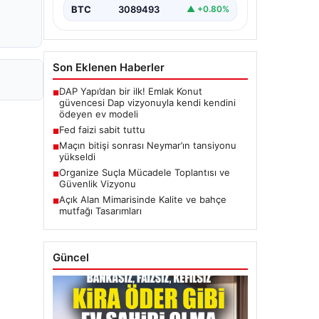
BTC
3089493
▲ +0.80%
Son Eklenen Haberler
DAP Yapı’dan bir ilk! Emlak Konut
■
güvencesi Dap vizyonuyla kendi kendini
ödeyen ev modeli
Fed faizi sabit tuttu
■
Maçın bitişi sonrası Neymar’ın tansiyonu
■
yükseldi
Organize Suçla Mücadele Toplantısı ve
■
Güvenlik Vizyonu
Açık Alan Mimarisinde Kalite ve bahçe
■
mutfağı Tasarımları
Güncel