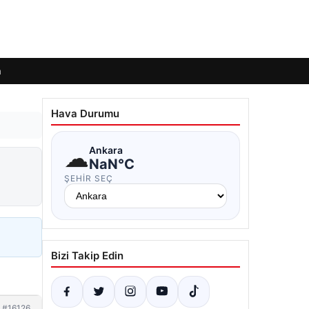
m
Hava Durumu
☁
Ankara
NaN°C
ŞEHIR SEÇ
Bizi Takip Edin
#16126