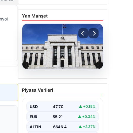
Yan Manşet
anyol
06.08.2026
Fed faizi sabit tuttu
Piyasa Verileri
USD
47.70
▲ +0.15%
EUR
55.21
▲ +0.34%
ALTIN
6646.4
▲ +2.37%