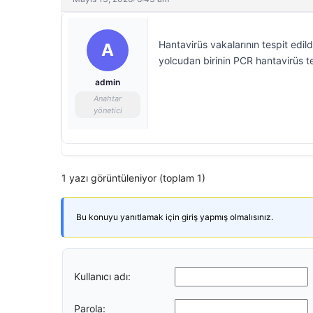
Hantavirüs vakalarının tespit edil
A
yolcudan birinin PCR hantavirüs test
admin
Anahtar
yönetici
1 yazı görüntüleniyor (toplam 1)
Bu konuyu yanıtlamak için giriş yapmış olmalısınız.
Kullanıcı adı:
Parola: