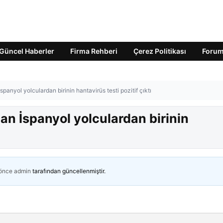
Güncel Haberler
Firma Rehberi
Çerez Politikası
Foru
panyol yolculardan birinin hantavirüs testi pozitif çıktı
an İspanyol yolculardan birinin
 önce
admin
tarafından güncellenmiştir.