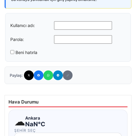
Kullanıcı adı:
Parola:
Beni hatırla
Paylaş:
Hava Durumu
☁
Ankara
NaN°C
ŞEHIR SEÇ