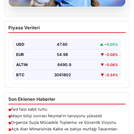
06.08.2026
Maçın bitişi sonrası Neymar’ın
Piyasa Verileri
tansiyonu yükseldi
Karşılaşmanın bitiş düdüğünün ardından saha kenarında
gergin anlar yaşandı. Tribünlerin coşkusu ve sahadaki
USD
47.60
▲ +0.05%
yüksek…
EUR
54.98
▼ -0.08%
ALTIN
6490.9
▼ -0.08%
BTC
3061802
▼ -0.34%
Son Eklenen Haberler
Fed faizi sabit tuttu
■
Maçın bitişi sonrası Neymar’ın tansiyonu yükseldi
■
Organize Suçla Mücadele Toplantısı ve Güvenlik Vizyonu
■
Açık Alan Mimarisinde Kalite ve bahçe mutfağı Tasarımları
■